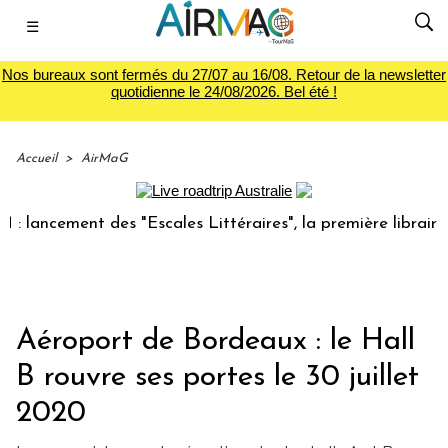
☰
Nos bureaux sont fermés du 27/07 au 16/08. Retour de la newsletter
quotidienne le 24/08/2026. Bel été !
Accueil
>
AirMaG
ncement des "Escales Littéraires", la première librairie du 
Aéroport de Bordeaux : le Hall
B rouvre ses portes le 30 juillet
2020