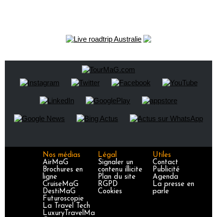
Nos médias
Légal
Utiles
AirMaG
Signaler un
Contact
Brochures en
contenu illicite
Publicité
ligne
Plan du site
Agenda
CruiseMaG
RGPD
La presse en
DestiMaG
Cookies
parle
Futuroscopie
La Travel Tech
LuxuryTravelMa