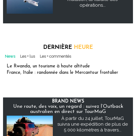
opérations...
DERNIÈRE
HEURE
News
Les + lus
Les + commentés
Le Rwanda, un tourisme à haute altitude
France, Italie : randonnée dans le Mercantour frontalier
BRAND NEWS
Une route, des voix, un regard : suivez l’Outback
australien en direct sur TourMaG
À partir du 24 juillet, TourMaG
suivra une expédition de plus de
5 000 kilomètres à travers...