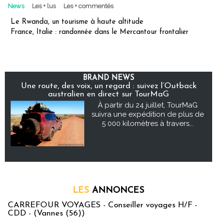
News
Les + lus
Les + commentés
Le Rwanda, un tourisme à haute altitude
France, Italie : randonnée dans le Mercantour frontalier
BRAND NEWS
Une route, des voix, un regard : suivez l’Outback
australien en direct sur TourMaG
À partir du 24 juillet, TourMaG
suivra une expédition de plus de
5 000 kilomètres à travers...
LES
ANNONCES
CARREFOUR VOYAGES - Conseiller voyages H/F -
CDD - (Vannes (56))