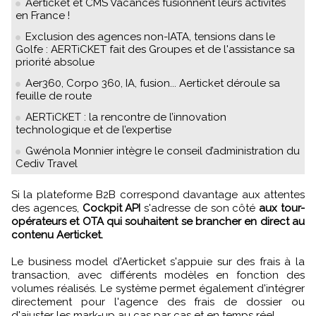
Aerticket et CMS Vacances fusionnent leurs activités
en France !
Exclusion des agences non-IATA, tensions dans le
Golfe : AERTiCKET fait des Groupes et de l'assistance sa
priorité absolue
Aer360, Corpo 360, IA, fusion... Aerticket déroule sa
feuille de route
AERTiCKET : la rencontre de l’innovation
technologique et de l’expertise
Gwénola Monnier intègre le conseil d’administration du
Cediv Travel
Si la plateforme B2B correspond davantage aux attentes
des agences,
Cockpit API
s'adresse de son côté
aux tour-
opérateurs et OTA qui souhaitent se brancher en direct au
contenu Aerticket.
Le business model d'Aerticket s'appuie sur des frais à la
transaction, avec différents modèles en fonction des
volumes réalisés. Le système permet également d'intégrer
directement pour l'agence des frais de dossier ou
d'ajuster les mark-up au cas par cas et en temps réel.