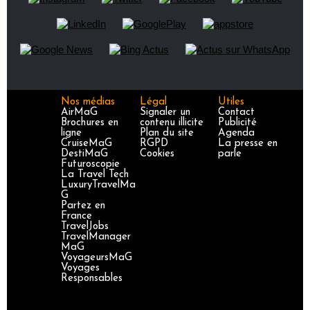
Nos médias
Légal
Utiles
AirMaG
Signaler un
Contact
Brochures en
contenu illicite
Publicité
ligne
Plan du site
Agenda
CruiseMaG
RGPD
La presse en
DestiMaG
Cookies
parle
Futuroscopie
La Travel Tech
LuxuryTravelMa
G
Partez en
France
TravelJobs
TravelManager
MaG
VoyageursMaG
Voyages
Responsables