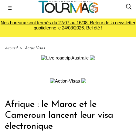
☰
Nos bureaux sont fermés du 27/07 au 16/08. Retour de la newsletter
quotidienne le 24/08/2026. Bel été !
Accueil
>
Actus Visas
Afrique : le Maroc et le
Cameroun lancent leur visa
électronique