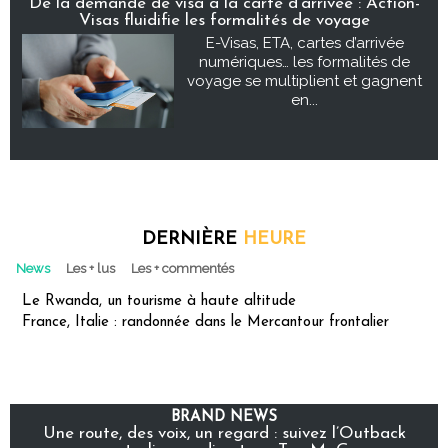
De la demande de visa à la carte d’arrivée : Action-
Visas fluidifie les formalités de voyage
E-Visas, ETA, cartes d’arrivée
numériques… les formalités de
voyage se multiplient et gagnent
en...
DERNIÈRE
HEURE
News
Les + lus
Les + commentés
Le Rwanda, un tourisme à haute altitude
France, Italie : randonnée dans le Mercantour frontalier
BRAND NEWS
Une route, des voix, un regard : suivez l’Outback