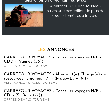
australien en direct sur TourMaG
À partir du 24 juillet, TourMaG
suivra une expédition de plus de
5 000 kilomètres à travers...
LES
ANNONCES
CARREFOUR VOYAGES - Conseiller voyages H/F -
CDD - (Vannes (56))
OFFRES D'EMPLOI TOURISME
CARREFOUR VOYAGES - Alternant(e) Chargé(e) de
ressources humaines H/F - (Massy/Evry (91))
ALTERNANCE / STAGES TOURISME
CARREFOUR VOYAGES - Conseiller voyages H/F -
CDI - (St Brice (77))
OFFRES D'EMPLOI TOURISME