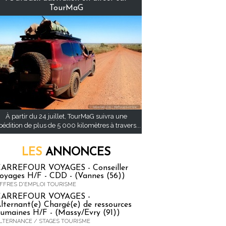
TourMaG
À partir du 24 juillet, TourMaG suivra une
pédition de plus de 5 000 kilomètres à travers...
LES
ANNONCES
ARREFOUR VOYAGES - Conseiller
oyages H/F - CDD - (Vannes (56))
FFRES D'EMPLOI TOURISME
CARREFOUR VOYAGES -
lternant(e) Chargé(e) de ressources
umaines H/F - (Massy/Evry (91))
LTERNANCE / STAGES TOURISME