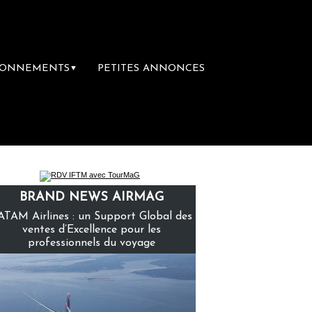
BONNEMENTS
PETITES ANNONCES
▼
ière librairie du voyage
Le groupe Sainte
BRAND NEWS AIRMAG
ATAM Airlines : un Support Global des
ventes d’Excellence pour les
professionnels du voyage