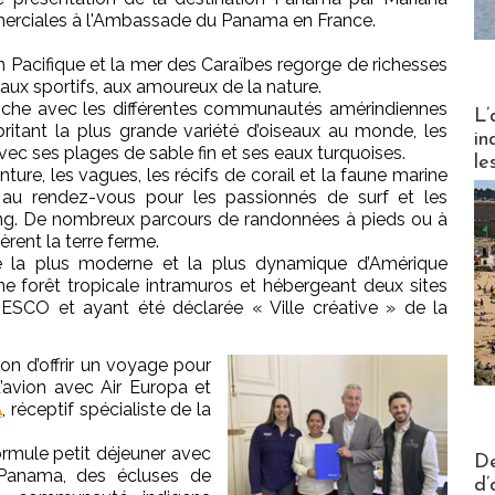
ommerciales à l'Ambassade du Panama en France.
n Pacifique et la mer des Caraïbes regorge de richesses
 aux sportifs, aux amoureux de la nature.
 riche avec les différentes communautés amérindiennes
Partez
L’
ritant la plus grande variété d’oiseaux au monde, les
in
avec ses plages de sable fin et ses eaux turquoises.
le
ture, les vagues, les récifs de corail et la faune marine
t au rendez-vous pour les passionnés de surf et les
ng. De nombreux parcours de randonnées à pieds ou à
fèrent la terre ferme.
e la plus moderne et la plus dynamique d’Amérique
e forêt tropicale intramuros et hébergeant deux sites
ESCO et ayant été déclarée « Ville créative » de la
ion d’offrir un voyage pour
’avion avec Air Europa et
A
, réceptif spécialiste de la
ormule petit déjeuner avec
Actus V
De
e Panama, des écluses de
d’