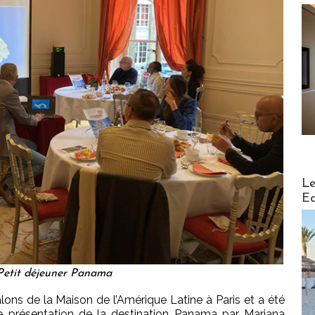
Distribu
Le
Ed
etit déjeuner Panama
ons de la Maison de l’Amérique Latine à Paris et a été
lle présentation de la destination Panama par Mariana