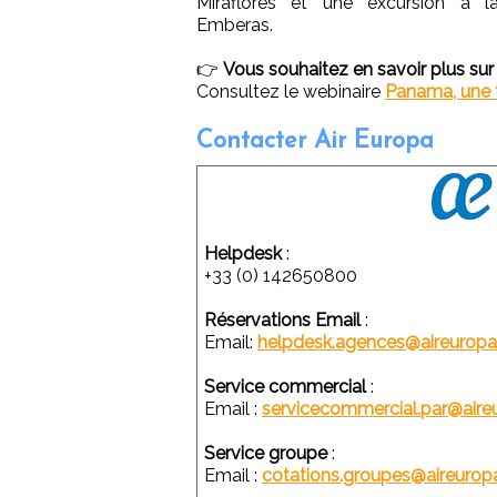
Miraflores et une excursion à 
Emberas.
👉
Vous souhaitez en savoir plus su
Consultez le webinaire
Panama, une t
Contacter Air Europa
Helpdesk
:
+33 (0) 142650800
Réservations Email
:
Email:
helpdesk.agences@aireurop
Service commercial
:
Email :
servicecommercial.par@air
Service groupe
:
Email :
cotations.groupes@aireuro