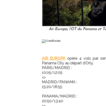
Air Europa, l’OT du Panama et T
AIR EUROPA
opère 4 vols par sema
Panama City au départ d’Orly.
PARIS/MADRID :
10:05/12:05
<>
MADRID/PANAMA :
15:20/18:55
PANAMA/MADRID :
20:50/13:40
<>