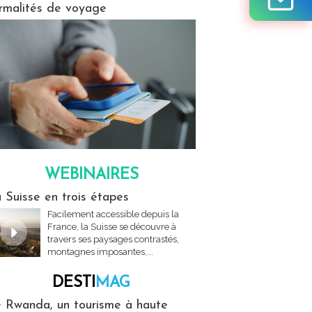
rmalités de voyage
WEBINAIRES
res
 Suisse en trois étapes
Facilement accessible depuis la
France, la Suisse se découvre à
travers ses paysages contrastés,
montagnes imposantes,...
DESTI
MAG
MAG
 Rwanda, un tourisme à haute