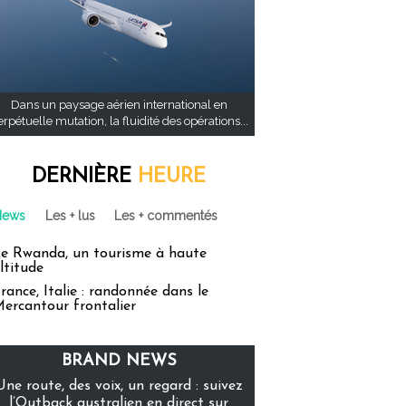
Dans un paysage aérien international en
rpétuelle mutation, la fluidité des opérations...
DERNIÈRE
HEURE
News
Les + lus
Les + commentés
e Rwanda, un tourisme à haute
ltitude
rance, Italie : randonnée dans le
ercantour frontalier
BRAND NEWS
Une route, des voix, un regard : suivez
l’Outback australien en direct sur