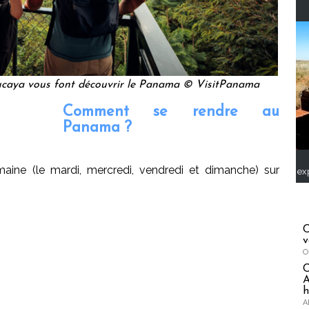
ucaya vous font découvrir le Panama © VisitPanama
Comment se rendre au
Panama ?
ine (le mardi, mercredi, vendredi et dimanche) sur
ex
C
v
O
A
h
A