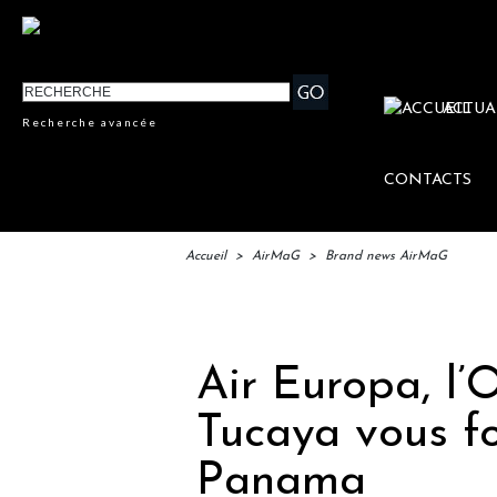
ACTUA
Recherche avancée
CONTACTS
Accueil
>
AirMaG
>
Brand news AirMaG
IFTM 
Air Europa, l
Tucaya vous fo
Panama