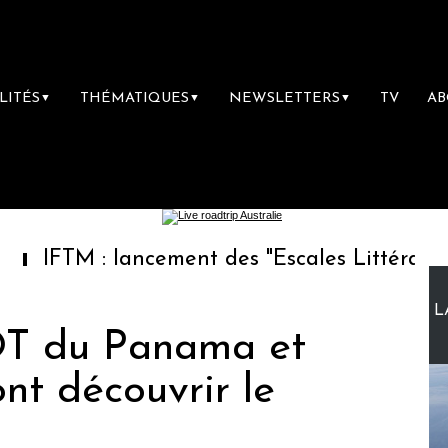
LITÉS
THÉMATIQUES
NEWSLETTERS
TV
A
▼
▼
▼
: lancement des "Escales Littéraires", la prem
L
’OT du Panama et
nt découvrir le