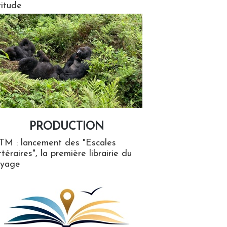
titude
PRODUCTION
ion
TM : lancement des "Escales
ttéraires", la première librairie du
oyage