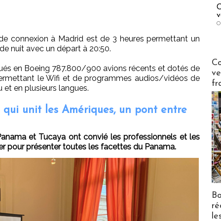
C
v
O
 de connexion à Madrid est de 3 heures permettant un
l de nuit avec un départ à 20:50.
Publi-n
Co
ctués en Boeing 787.800/900 avions récents et dotés de
ve
rmettant le Wifi et de programmes audios/vidéos de
fr
 et en plusieurs langues.
 qui unit les Amériques, un pont entre
 Panama et Tucaya ont convié les professionnels et les
er pour présenter toutes les facettes du Panama.
Bo
ré
le