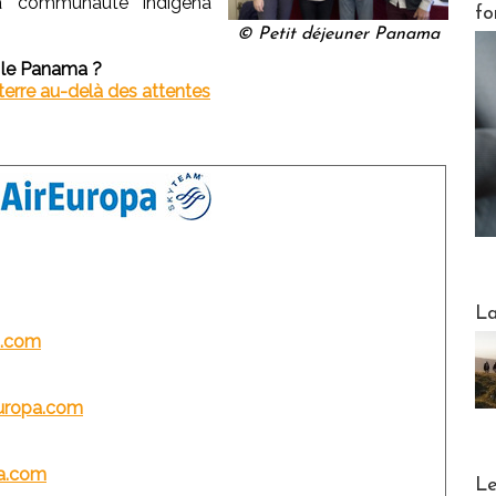
la communauté indigena
fo
© Petit déjeuner Panama
r le Panama ?
erre au-delà des attentes
Webinai
La
a.com
europa.com
pa.com
DESTI
Le