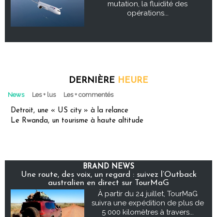
mutation, la fluidité des
opérations...
DERNIÈRE
HEURE
News
Les + lus
Les + commentés
Detroit, une « US city » à la relance
Le Rwanda, un tourisme à haute altitude
BRAND NEWS
Une route, des voix, un regard : suivez l’Outback
australien en direct sur TourMaG
À partir du 24 juillet, TourMaG
suivra une expédition de plus de
5 000 kilomètres à travers...