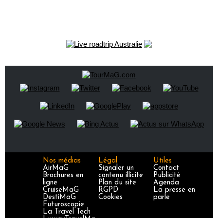
Nos médias
Légal
Utiles
AirMaG
Signaler un
Contact
Brochures en
contenu illicite
Publicité
ligne
Plan du site
Agenda
CruiseMaG
RGPD
La presse en
DestiMaG
Cookies
parle
Futuroscopie
La Travel Tech