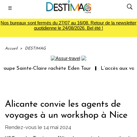
☰
Nos bureaux sont fermés du 27/07 au 16/08. Retour de la newsletter
quotidienne le 24/08/2026. Bel été !
Accueil
>
DESTIMAG
oupe Sainte-Claire rachète Eden Tour
L’accès aux vacan
Alicante convie les agents de
voyages à un workshop à Nice
Rendez-vous le 14 mai 2024