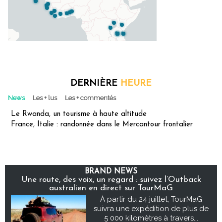
DERNIÈRE
HEURE
News
Les + lus
Les + commentés
Le Rwanda, un tourisme à haute altitude
France, Italie : randonnée dans le Mercantour frontalier
BRAND NEWS
Une route, des voix, un regard : suivez l’Outback
australien en direct sur TourMaG
À partir du 24 juillet, TourMaG
suivra une expédition de plus de
5 000 kilomètres à travers...