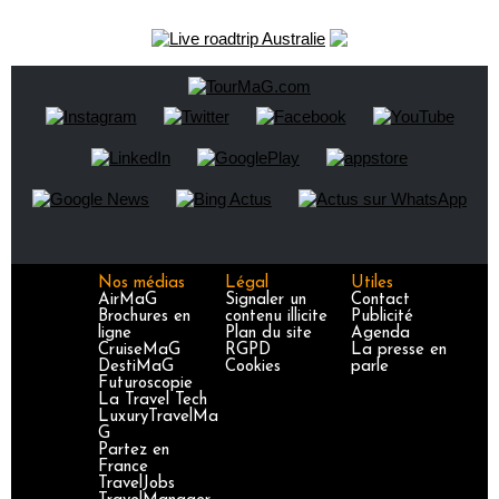
Nos médias
Légal
Utiles
AirMaG
Signaler un
Contact
Brochures en
contenu illicite
Publicité
ligne
Plan du site
Agenda
CruiseMaG
RGPD
La presse en
DestiMaG
Cookies
parle
Futuroscopie
La Travel Tech
LuxuryTravelMa
G
Partez en
France
TravelJobs