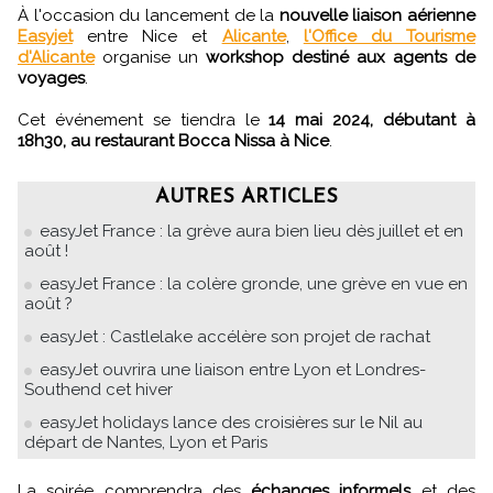
À l'occasion du lancement de la
nouvelle liaison aérienne
Easyjet
entre Nice et
Alicante
,
l'Office du Tourisme
d'Alicante
organise un
workshop destiné aux agents de
voyages
.
Cet événement se tiendra le
14 mai 2024, débutant à
18h30, au restaurant Bocca Nissa à Nice
.
AUTRES ARTICLES
easyJet France : la grève aura bien lieu dès juillet et en
août !
easyJet France : la colère gronde, une grève en vue en
août ?
easyJet : Castlelake accélère son projet de rachat
easyJet ouvrira une liaison entre Lyon et Londres-
Southend cet hiver
easyJet holidays lance des croisières sur le Nil au
départ de Nantes, Lyon et Paris
La soirée comprendra des
échanges informels
et des