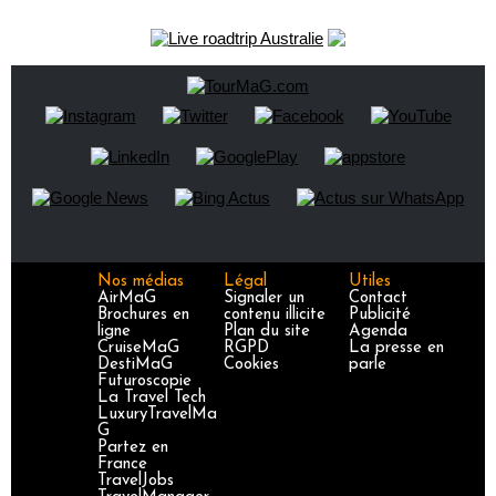
Nos médias
Légal
Utiles
AirMaG
Signaler un
Contact
Brochures en
contenu illicite
Publicité
ligne
Plan du site
Agenda
CruiseMaG
RGPD
La presse en
DestiMaG
Cookies
parle
Futuroscopie
La Travel Tech
LuxuryTravelMa
G
Partez en
France
TravelJobs