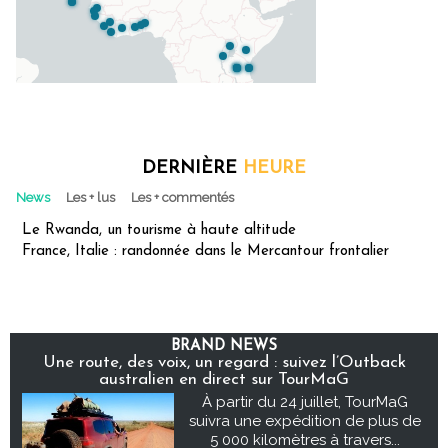
DERNIÈRE
HEURE
News
Les + lus
Les + commentés
Le Rwanda, un tourisme à haute altitude
France, Italie : randonnée dans le Mercantour frontalier
BRAND NEWS
Une route, des voix, un regard : suivez l’Outback
australien en direct sur TourMaG
À partir du 24 juillet, TourMaG
suivra une expédition de plus de
5 000 kilomètres à travers...