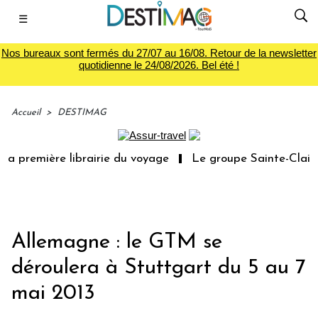
☰
Nos bureaux sont fermés du 27/07 au 16/08. Retour de la newsletter
quotidienne le 24/08/2026. Bel été !
Accueil
>
DESTIMAG
a première librairie du voyage
Le groupe Sainte-Claire 
Allemagne : le GTM se
déroulera à Stuttgart du 5 au 7
mai 2013