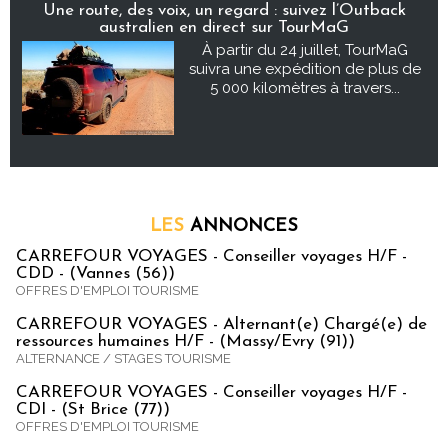
Une route, des voix, un regard : suivez l’Outback
australien en direct sur TourMaG
À partir du 24 juillet, TourMaG
suivra une expédition de plus de
5 000 kilomètres à travers...
LES
ANNONCES
CARREFOUR VOYAGES - Conseiller voyages H/F -
CDD - (Vannes (56))
OFFRES D'EMPLOI TOURISME
CARREFOUR VOYAGES - Alternant(e) Chargé(e) de
ressources humaines H/F - (Massy/Evry (91))
ALTERNANCE / STAGES TOURISME
CARREFOUR VOYAGES - Conseiller voyages H/F -
CDI - (St Brice (77))
OFFRES D'EMPLOI TOURISME