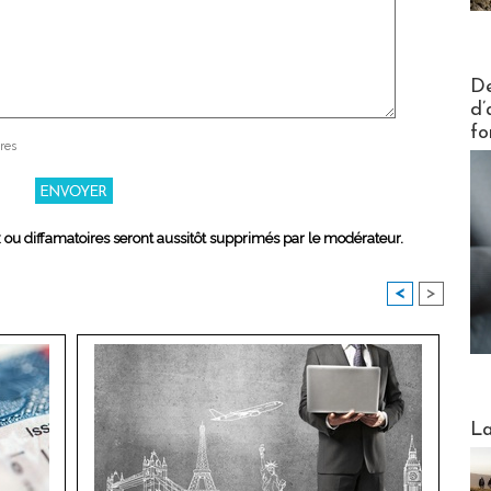
Actus V
De
d’
fo
res
x ou diffamatoires seront aussitôt supprimés par le modérateur.
<
>
Webinai
La