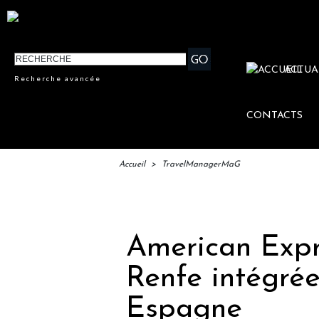
ACTUA
Recherche avancée
CONTACTS
Accueil
>
TravelManagerMaG
IFTM
American Expre
Renfe intégré
Espagne