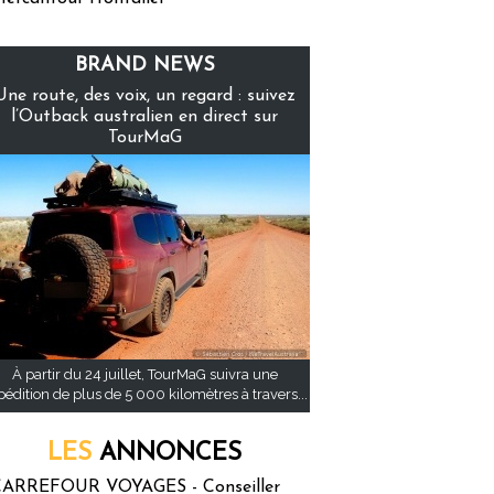
BRAND NEWS
Une route, des voix, un regard : suivez
l’Outback australien en direct sur
TourMaG
À partir du 24 juillet, TourMaG suivra une
pédition de plus de 5 000 kilomètres à travers...
LES
ANNONCES
ARREFOUR VOYAGES - Conseiller