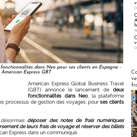
v
O
A
h
A
C
v
O
fonctionnalités dans Neo pour ses clients en Espagne -
Publi-n
Co
 American Express GBT
ve
American Express Global Business Travel
fr
(GBT) annonce le lancement de
deux
fonctionnalités dans Neo
, la plateforme
r les processus de gestion des voyages, pour
ses clients
t désormais
déposer des notes de frais numériques
ement de leurs frais de voyage et réserver des billets
rican Express dans un communiqué.