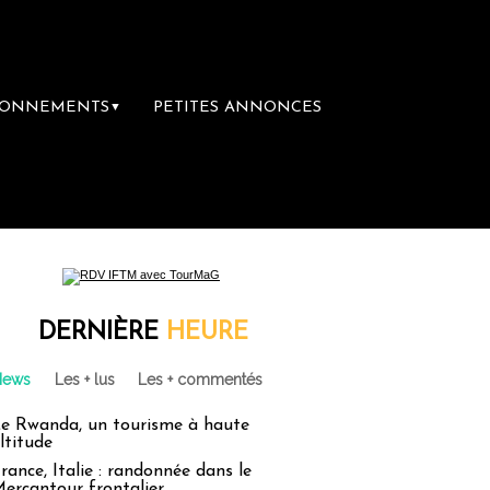
BONNEMENTS
PETITES ANNONCES
▼
emière librairie du voyage
Le groupe Saint
DERNIÈRE
HEURE
News
Les + lus
Les + commentés
e Rwanda, un tourisme à haute
ltitude
rance, Italie : randonnée dans le
ercantour frontalier