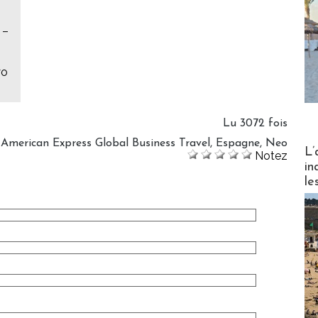
 –
yo
Lu 3072 fois
,
American Express Global Business Travel
,
Espagne
,
Neo
Partez
L’
Notez
in
le