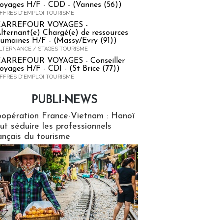
oyages H/F - CDD - (Vannes (56))
FFRES D'EMPLOI TOURISME
CARREFOUR VOYAGES -
lternant(e) Chargé(e) de ressources
umaines H/F - (Massy/Evry (91))
LTERNANCE / STAGES TOURISME
ARREFOUR VOYAGES - Conseiller
oyages H/F - CDI - (St Brice (77))
FFRES D'EMPLOI TOURISME
PUBLI-NEWS
ews
opération France-Vietnam : Hanoï
ut séduire les professionnels
ançais du tourisme