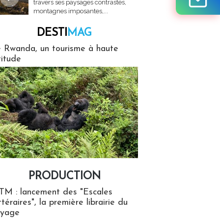
travers ses paysages contrastés,
montagnes imposantes,...
DESTI
MAG
MAG
 Rwanda, un tourisme à haute
titude
PRODUCTION
ion
TM : lancement des "Escales
ttéraires", la première librairie du
oyage