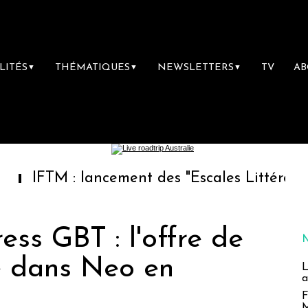
LITÉS
THÉMATIQUES
NEWSLETTERS
TV
A
▼
▼
▼
 : lancement des "Escales Littéraires", la pr
ss GBT : l'offre de
e dans Neo en
L
a
F
M