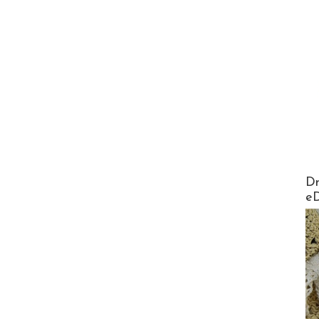
AirMa
Dr
e