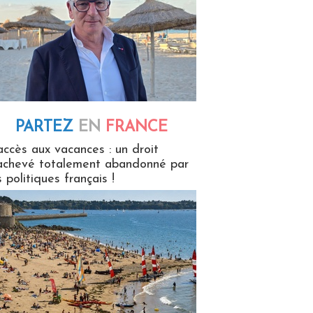
PARTEZ
EN
FRANCE
 en France
accès aux vacances : un droit
achevé totalement abandonné par
s politiques français !