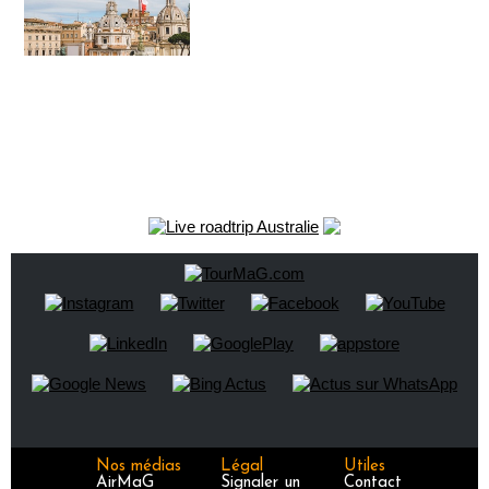
Nos médias
Légal
Utiles
AirMaG
Signaler un
Contact