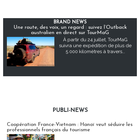
BRAND NEWS
Une route, des voix, un regard : suivez l’Outback
australien en direct sur TourMaG
À partir du 24 juillet, TourMaG
suivra une expédition de plus de
5 000 kilomètres à travers...
PUBLI-NEWS
Publi-news
Coopération France-Vietnam : Hanoï veut séduire les
professionnels français du tourisme