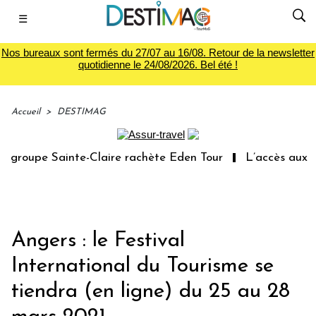
☰
Nos bureaux sont fermés du 27/07 au 16/08. Retour de la newsletter
quotidienne le 24/08/2026. Bel été !
Accueil
>
DESTIMAG
groupe Sainte-Claire rachète Eden Tour
L’accès aux vac
Angers : le Festival
International du Tourisme se
tiendra (en ligne) du 25 au 28