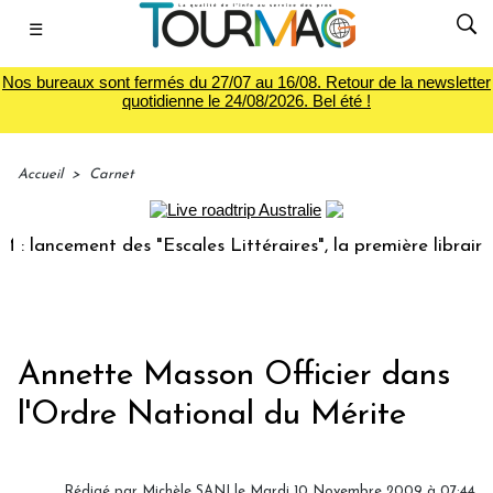
☰
Nos bureaux sont fermés du 27/07 au 16/08. Retour de la newsletter
quotidienne le 24/08/2026. Bel été !
Accueil
>
Carnet
ancement des "Escales Littéraires", la première librairie du
Annette Masson Officier dans
l'Ordre National du Mérite
Rédigé par Michèle SANI le Mardi 10 Novembre 2009 à 07:44