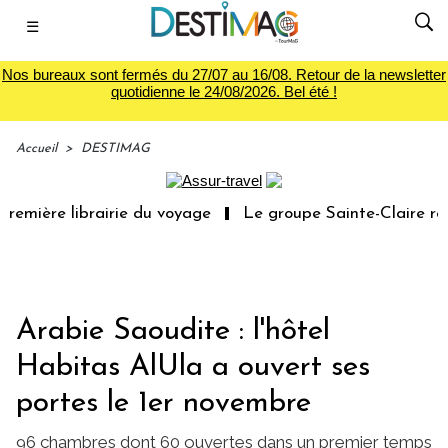
☰
Nos bureaux sont fermés du 27/07 au 16/08. Retour de la newsletter
quotidienne le 24/08/2026. Bel été !
Accueil
>
DESTIMAG
emière librairie du voyage
Le groupe Sainte-Claire rach
Arabie Saoudite : l'hôtel
Habitas AlUla a ouvert ses
portes le 1er novembre
96 chambres dont 60 ouvertes dans un premier temps