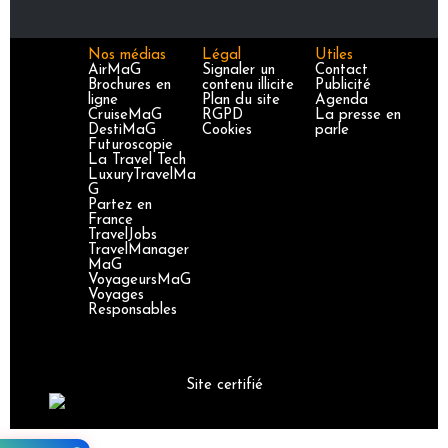
Nos médias
Légal
Utiles
AirMaG
Signaler un
Contact
Brochures en
contenu illicite
Publicité
ligne
Plan du site
Agenda
CruiseMaG
RGPD
La presse en
DestiMaG
Cookies
parle
Futuroscopie
La Travel Tech
LuxuryTravelMa
G
Partez en
France
TravelJobs
TravelManager
MaG
VoyageursMaG
Voyages
Responsables
Site certifié