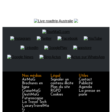
Nos médias
Légal
Utiles
AirMaG
Signaler un
Contact
Brochures en
contenu illicite
Publicité
ligne
Plan du site
Agenda
CruiseMaG
RGPD
La presse en
DestiMaG
Cookies
parle
Futuroscopie
La Travel Tech
LuxuryTravelMa
G