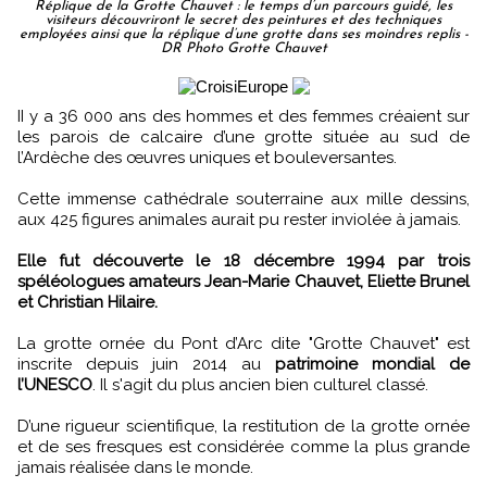
Réplique de la Grotte Chauvet : le temps d’un parcours guidé, les
visiteurs découvriront le secret des peintures et des techniques
employées ainsi que la réplique d’une grotte dans ses moindres replis -
DR Photo Grotte Chauvet
II y a 36 000 ans des hommes et des femmes créaient sur
les parois de calcaire d’une grotte située au sud de
l’Ardèche des œuvres uniques et bouleversantes.
Cette immense cathédrale souterraine aux mille dessins,
aux 425 figures animales aurait pu rester inviolée à jamais.
Elle fut découverte le 18 décembre 1994 par trois
spéléologues amateurs Jean-Marie Chauvet, Eliette Brunel
et Christian Hilaire.
La grotte ornée du Pont d’Arc dite "Grotte Chauvet" est
inscrite depuis juin 2014 au
patrimoine mondial de
l’UNESCO
. Il s'agit du plus ancien bien culturel classé.
D’une rigueur scientifique, la restitution de la grotte ornée
et de ses fresques est considérée comme la plus grande
jamais réalisée dans le monde.