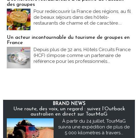
des groupes
Pour redécouvrir la France des régions, au fil
de beaux séjours dans des hôtels-
restaurants de charme et de caractère....
Un acteur incontournable du tourisme de groupes en
France
Depuis plus de 32 ans, Hôtels Circuits France
(HCF) s’impose comme un partenaire de
référence pour les professionnels...
BRAND NEWS
Une route, des voix, un regard : suivez l’Outback
australien en direct sur TourMaG
À partir du 24 juillet, TourMaG
suivra une expédition de plus de
5 000 kilomètres à travers...