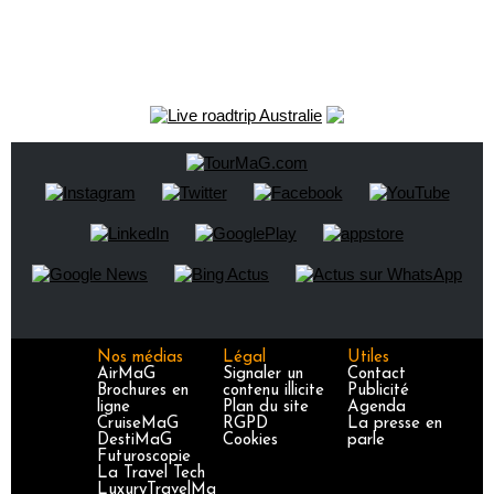
Nos médias
Légal
Utiles
AirMaG
Signaler un
Contact
Brochures en
contenu illicite
Publicité
ligne
Plan du site
Agenda
CruiseMaG
RGPD
La presse en
DestiMaG
Cookies
parle
Futuroscopie
La Travel Tech
LuxuryTravelMa