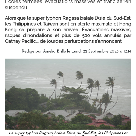
Écoles fermées, évacuations massives et trafic aérien
suspendu
Alors que le super typhon Ragasa balaie l’Asie du Sud-Est,
les Philippines et Taïwan sont en alerte maximale et Hong
Kong se prépare à son arrivée. Évacuations massives,
risques d’inondations et plus de 500 vols annulés par
Cathay Pacific... de lourdes perturbations s'annoncent.
Rédigé par
Amélia Brille
le Lundi 22 Septembre 2025 à 12:14
Le super typhon Ragasa balaie l’Asie du Sud-Est, les Philippines et