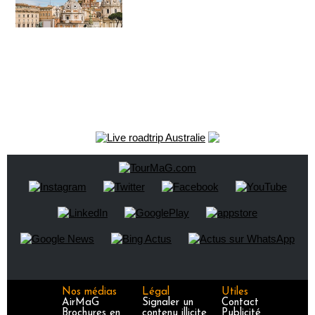
Nos médias
Légal
Utiles
AirMaG
Signaler un
Contact
Brochures en
contenu illicite
Publicité