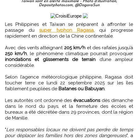
Taïwan sont en alerte maximale - Photo d'illustration,
Depositphotos.com, @DogoraSun
Les Philippines et Taïwan se préparent à affronter le
passage du
super typhon Ragasa
, qui progresse
rapidement en direction de la Chine continentale.
Avec des vents atteignant
205 km/h
et des rafales jusqu’à
250 km/h
, le phénomène climatique pourrait provoquer
inondations et glissements de terrain
d’une ampleur
considérable.
Selon l’agence météorologique philippine, Ragasa doit
toucher terre ce lundi 22 septembre 2025 sur les îles
faiblement peuplées de
Batanes ou Babuyan
.
Les autorités ont ordonné des
évacuations
dès dimanche
dans le nord du pays, et la fermeture des écoles et
bureaux a été décrétée dans 29 provinces, dont la région
de Manille.
"
Les responsables locaux ne doivent pas perdre de temps
pour déplacer les familles hors des zones dangereuses
", a