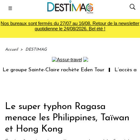
☰
Nos bureaux sont fermés du 27/07 au 16/08. Retour de la newsletter
quotidienne le 24/08/2026. Bel été !
Accueil
>
DESTIMAG
e groupe Sainte-Claire rachète Eden Tour
L’accès aux v
Le super typhon Ragasa
menace les Philippines, Taïwan
et Hong Kong