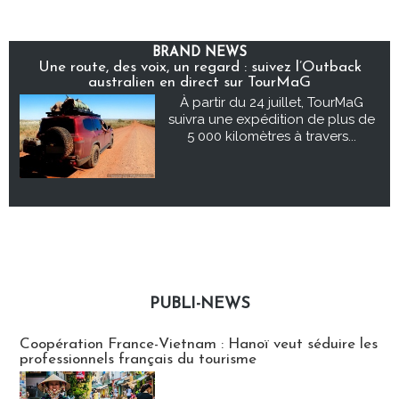
BRAND NEWS
Une route, des voix, un regard : suivez l’Outback
australien en direct sur TourMaG
À partir du 24 juillet, TourMaG
suivra une expédition de plus de
5 000 kilomètres à travers...
PUBLI-NEWS
Publi-news
Coopération France-Vietnam : Hanoï veut séduire les
professionnels français du tourisme