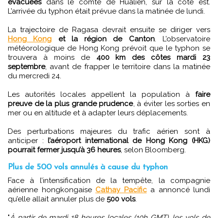
évacuées
dans le comté de Hualien, sur la côte est.
L’arrivée du typhon était prévue dans la matinée de lundi.
La trajectoire de Ragasa devrait ensuite se diriger vers
Hong Kong
et la région de Canton
. L’observatoire
météorologique de Hong Kong prévoit que le typhon se
trouvera à moins de
400 km des côtes mardi 23
septembre
, avant de frapper le territoire dans la matinée
du mercredi 24.
Les autorités locales appellent la population à
faire
preuve de la plus grande prudence
, à éviter les sorties en
mer ou en altitude et à adapter leurs déplacements.
Des perturbations majeures du trafic aérien sont à
anticiper :
l’aéroport international de Hong Kong (HKG)
pourrait fermer jusqu’à 36 heures
, selon Bloomberg.
Plus de 500 vols annulés à cause du typhon
Face à l’intensification de la tempête, la compagnie
aérienne hongkongaise
Cathay Pacific
a annoncé lundi
qu’elle allait annuler plus de
500 vols
.
"
À partir de mardi 18 heures locales (10h GMT), les vols de