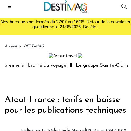
☰
Nos bureaux sont fermés du 27/07 au 16/08. Retour de la newsletter
quotidienne le 24/08/2026. Bel été !
Accueil
>
DESTIMAG
 première librairie du voyage
Le groupe Sainte-Claire r
Atout France : tarifs en baisse
pour les publications techniques
Rédigé par
La Rédaction
le Mercredi 12 Février 2014 à 11:00