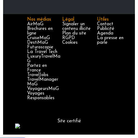
Nos médias
Légal
Utiles
AirMaG
Signaler un
Contact
Brochures en
contenu illicite
Publicité
ligne
Plan du site
Agenda
CruiseMaG
RGPD
La presse en
DestiMaG
Cookies
parle
Futuroscopie
La Travel Tech
LuxuryTravelMa
G
Partez en
France
TravelJobs
TravelManager
MaG
VoyageursMaG
Voyages
Responsables
Site certifié