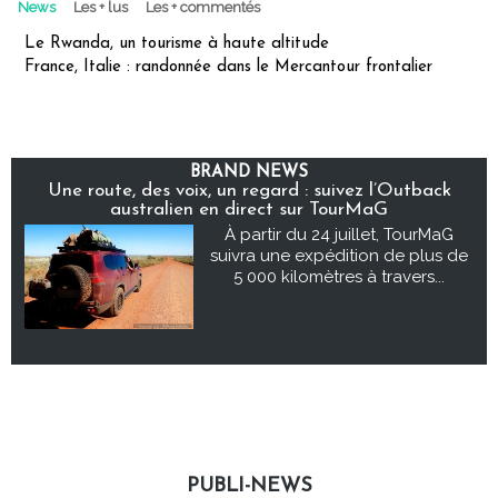
News
Les + lus
Les + commentés
Le Rwanda, un tourisme à haute altitude
France, Italie : randonnée dans le Mercantour frontalier
BRAND NEWS
Une route, des voix, un regard : suivez l’Outback
australien en direct sur TourMaG
À partir du 24 juillet, TourMaG
suivra une expédition de plus de
5 000 kilomètres à travers...
PUBLI-NEWS