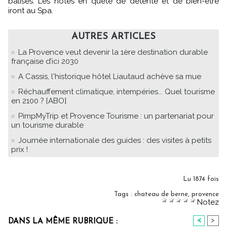
balisés. Les hôtes en quête de détente et de bien-être
iront au Spa.
AUTRES ARTICLES
La Provence veut devenir la 1ère destination durable
française d’ici 2030
A Cassis, l'historique hôtel Liautaud achève sa mue
Réchauffement climatique, intempéries... Quel tourisme
en 2100 ? [ABO]
PimpMyTrip et Provence Tourisme : un partenariat pour
un tourisme durable
Journée internationale des guides : des visites à petits
prix !
Lu 1874 fois
Tags
:
chateau de berne
,
provence
Notez
<
>
DANS LA MÊME RUBRIQUE :