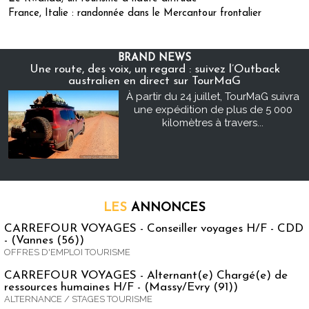
France, Italie : randonnée dans le Mercantour frontalier
BRAND NEWS
Une route, des voix, un regard : suivez l’Outback
australien en direct sur TourMaG
À partir du 24 juillet, TourMaG suivra
une expédition de plus de 5 000
kilomètres à travers...
LES
ANNONCES
CARREFOUR VOYAGES - Conseiller voyages H/F - CDD
- (Vannes (56))
OFFRES D'EMPLOI TOURISME
CARREFOUR VOYAGES - Alternant(e) Chargé(e) de
ressources humaines H/F - (Massy/Evry (91))
ALTERNANCE / STAGES TOURISME