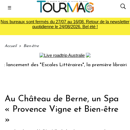
☰
Nos bureaux sont fermés du 27/07 au 16/08. Retour de la newsletter
quotidienne le 24/08/2026. Bel été !
Accueil
>
Bien-être
ancement des "Escales Littéraires", la première librairie du
Au Château de Berne, un Spa
« Provence Vigne et Bien-être
»