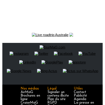
Nos médias
Légal
Utiles
AirMaG
Signaler un
Contact
Brochures en
contenu illicite
Publicité
ligne
Plan du site
Agenda
CruiseMaG
RGPD
La presse en