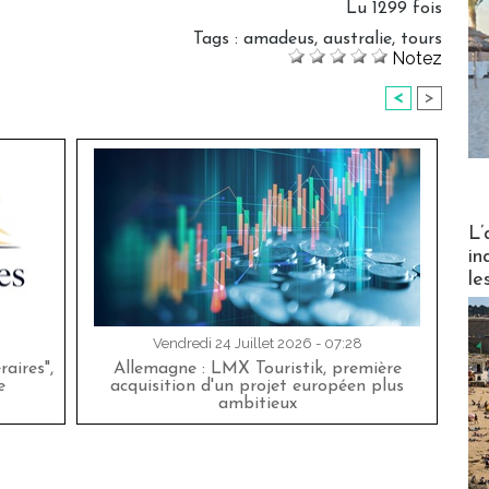
Lu 1299 fois
Tags
:
amadeus
,
australie
,
tours
Notez
<
>
Partez
L’
in
le
Vendredi 24 Juillet 2026 - 07:28
aires",
Allemagne : LMX Touristik, première
e
acquisition d'un projet européen plus
ambitieux