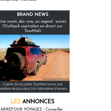
BRAND NEWS
Une route, des voix, un regard : suivez
l’Outback australien en direct sur
TourMaG
À partir du 24 juillet, TourMaG suivra une
pédition de plus de 5 000 kilomètres à travers...
LES
ANNONCES
ARREFOUR VOYAGES - Conseiller