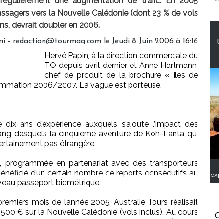
 régulièrement une augmentation de trafic. En 2005
assagers vers la Nouvelle Calédonie (dont 23 % de vols
ions, devrait doubler en 2006.
ni - redaction@tourmag.com le Jeudi 8 Juin 2006 à 16:16
Hervé Papin, à la direction commerciale du
TO depuis avril dernier et Anne Hartmann,
chef de produit de la brochure « Iles de
rammation 2006/2007. La vague est porteuse.
de dix ans d’expérience auxquels s’ajoute l’impact des
 rang desquels la cinquième aventure de Koh-Lanta qui
t certainement pas étrangère.
, programmée en partenariat avec des transporteurs
bénéficié d’un certain nombre de reports consécutifs au
ex
veau passeport biométrique.
remiers mois de l’année 2005, Australie Tours réalisait
500 € sur la Nouvelle Calédonie (vols inclus). Au cours
C