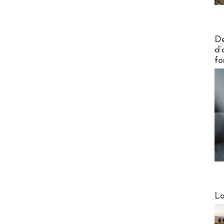
Actus V
De
d’
fo
Webinai
La