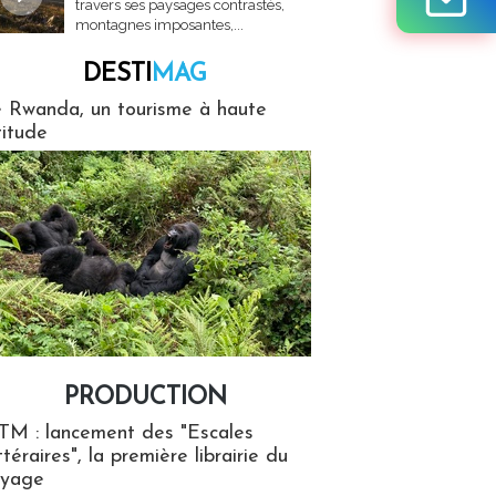
travers ses paysages contrastés,
montagnes imposantes,...
DESTI
MAG
MAG
 Rwanda, un tourisme à haute
titude
PRODUCTION
ion
TM : lancement des "Escales
ttéraires", la première librairie du
oyage