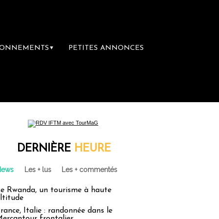
BONNEMENTS
PETITES ANNONCES
▼
DERNIÈRE
HEURE
News
Les + lus
Les + commentés
e Rwanda, un tourisme à haute
ltitude
rance, Italie : randonnée dans le
ercantour frontalier