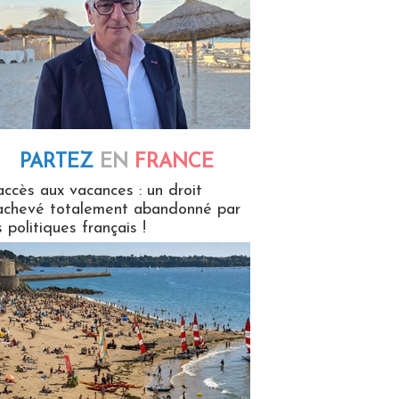
PARTEZ
EN
FRANCE
 en France
accès aux vacances : un droit
achevé totalement abandonné par
s politiques français !