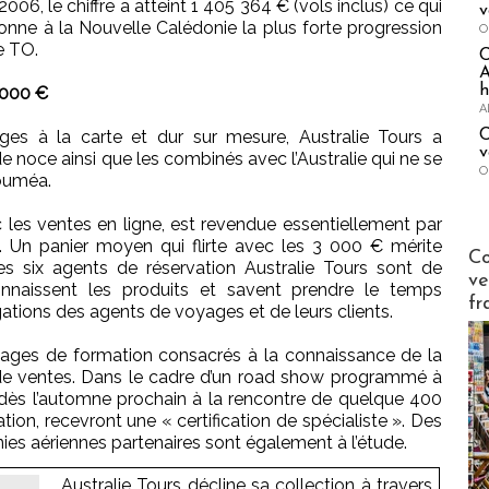
6, le chiffre a atteint 1 405 364 € (vols inclus) ce qui
v
nne à la Nouvelle Calédonie la plus forte progression
O
e TO.
A
h
3 000 €
A
C
ges à la carte et dur sur mesure, Australie Tours a
v
noce ainsi que les combinés avec l’Australie qui ne se
O
Nouméa.
les ventes en ligne, est revendue essentiellement par
 Un panier moyen qui flirte avec les 3 000 € mérite
Publi-n
Co
les six agents de réservation Australie Tours sont de
ve
connaissent les produits et savent prendre le temps
fr
ations des agents de voyages et de leurs clients.
tages de formation consacrés à la connaissance de la
s de ventes. Dans le cadre d’un road show programmé à
a dès l’automne prochain à la rencontre de quelque 400
tion, recevront une « certification de spécialiste ». Des
es aériennes partenaires sont également à l’étude.
Australie Tours décline sa collection à travers