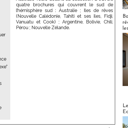
quatre brochures qui couvrent le sud de
l’hémisphère sud : Australie ; Iles de rêves
(Nouvelle Calédonie, Tahiti et ses îles, Fidji,
Bo
Vanuatu et Cook) ; Argentine, Bolivie, Chili,
ré
Pérou ; Nouvelle Zélande.
le
uer
ance
exe"
s
Distribu
Le
e
Ed