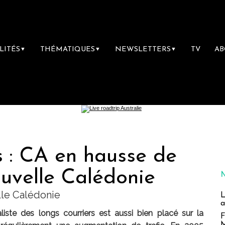
LITÉS
THÉMATIQUES
NEWSLETTERS
TV
A
▼
▼
▼
s : CA en hausse de
uvelle Calédonie
lle Calédonie
L
a
aliste des longs courriers est aussi bien placé sur la
F
M