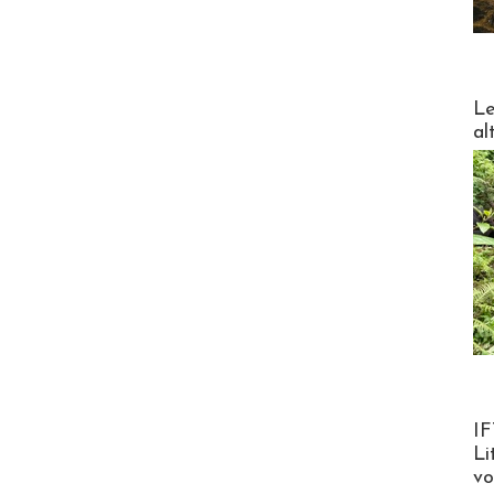
DESTI
Le
al
Product
IF
Li
v