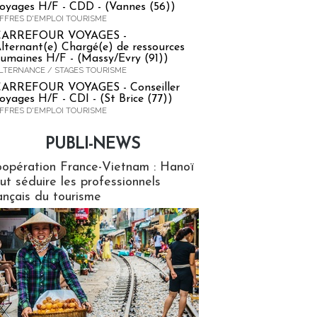
oyages H/F - CDD - (Vannes (56))
FFRES D'EMPLOI TOURISME
CARREFOUR VOYAGES -
lternant(e) Chargé(e) de ressources
umaines H/F - (Massy/Evry (91))
LTERNANCE / STAGES TOURISME
ARREFOUR VOYAGES - Conseiller
oyages H/F - CDI - (St Brice (77))
FFRES D'EMPLOI TOURISME
PUBLI-NEWS
ews
opération France-Vietnam : Hanoï
ut séduire les professionnels
ançais du tourisme