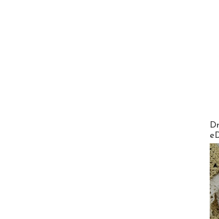
AirMa
Dr
e