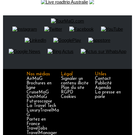
Nos médias
Légal
Utiles
AirMaG
Signaler un
Contact
Brochures en
contenu illicite
Publicité
ligne
Plan du site
Agenda
CruiseMaG
RGPD
La presse en
DestiMaG
Cookies
parle
Futuroscopie
La Travel Tech
LuxuryTravelMa
G
Partez en
France
TravelJobs
TravelManager