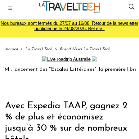
☰
Nos bureaux sont fermés du 27/07 au 16/08. Retour de la newsletter
quotidienne le 24/08/2026. Bel été !
Accueil
>
La Travel Tech
>
Brand News La Travel Tech
 lancement des "Escales Littéraires", la première librairie 
Avec Expedia TAAP, gagnez 2
% de plus et économisez
jusqu’à 30 % sur de nombreux