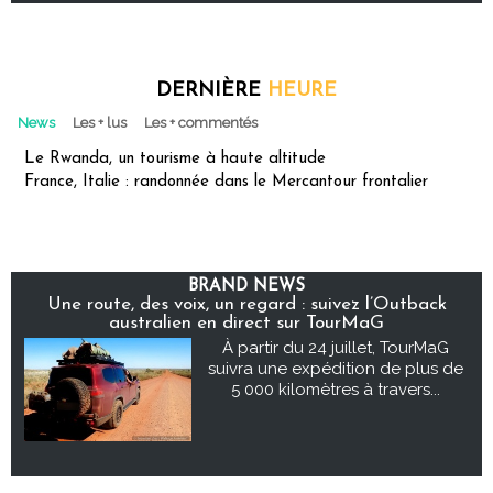
DERNIÈRE
HEURE
News
Les + lus
Les + commentés
Le Rwanda, un tourisme à haute altitude
France, Italie : randonnée dans le Mercantour frontalier
BRAND NEWS
Une route, des voix, un regard : suivez l’Outback
australien en direct sur TourMaG
À partir du 24 juillet, TourMaG
suivra une expédition de plus de
5 000 kilomètres à travers...