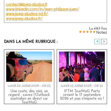
contact@jpeg-studos.fr
www.linkedin.com/in/jean-philippe-juen/
www.jpeg-studios-3d.fr/
www.jpeg-studios.fr/
Lu 4163 fois
Notez
<
>
DANS LA MÊME RUBRIQUE :
Lundi 20 Juillet 2026 - 06:23
Lundi 13 Juillet 2026 - 06:31
Une route, des voix, un
IFTM TourMaG Party
regard : suivez l’Outback
revient le 17 septembre
australien en direct sur
2026 et pas n'importe où !
TourMaG