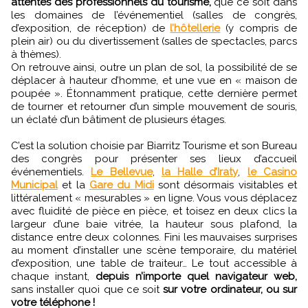
attentes des professionnels du tourisme,
que ce soit dans
les domaines de l’événementiel (salles de congrès,
d’exposition, de réception) de
l’hôtellerie
(y compris de
plein air) ou du divertissement (salles de spectacles, parcs
à thèmes).
On retrouve ainsi, outre un plan de sol, la possibilité de se
déplacer à hauteur d’homme, et une vue en « maison de
poupée ». Étonnamment pratique, cette dernière permet
de tourner et retourner d’un simple mouvement de souris,
un éclaté d’un bâtiment de plusieurs étages.
C’est la solution choisie par Biarritz Tourisme et son Bureau
des congrès pour présenter ses lieux d’accueil
événementiels.
Le Bellevue
,
la Halle d’Iraty
,
le Casino
Municipal
et la
Gare du Midi
sont désormais visitables et
littéralement « mesurables » en ligne. Vous vous déplacez
avec fluidité de pièce en pièce, et toisez en deux clics la
largeur d’une baie vitrée, la hauteur sous plafond, la
distance entre deux colonnes. Fini les mauvaises surprises
au moment d’installer une scène temporaire, du matériel
d’exposition, une table de traiteur… Le tout accessible à
chaque instant,
depuis n’importe quel navigateur web,
sans installer quoi que ce soit
sur votre ordinateur, ou sur
votre téléphone !