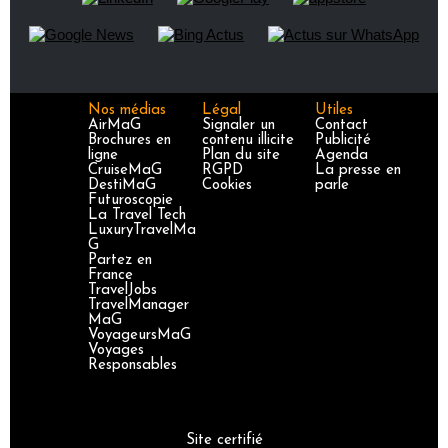
Nos médias
Légal
Utiles
AirMaG
Signaler un
Contact
Brochures en
contenu illicite
Publicité
ligne
Plan du site
Agenda
CruiseMaG
RGPD
La presse en
DestiMaG
Cookies
parle
Futuroscopie
La Travel Tech
LuxuryTravelMa
G
Partez en
France
TravelJobs
TravelManager
MaG
VoyageursMaG
Voyages
Responsables
Site certifié