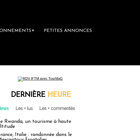
BONNEMENTS
PETITES ANNONCES
▼
ière librairie du voyage
Le groupe Sainte-
DERNIÈRE
HEURE
News
Les + lus
Les + commentés
e Rwanda, un tourisme à haute
ltitude
rance, Italie : randonnée dans le
ercantour frontalier