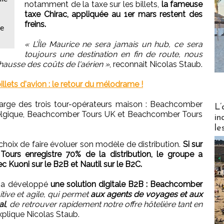
notamment de la taxe sur les billets,
la fameuse
taxe Chirac, appliquée au 1er mars restent des
freins.
ve
« L’Île Maurice ne sera jamais un hub, ce sera
toujours une destination en fin de route, nous
ausse des coûts de l'aérien »
, reconnait Nicolas Staub.
billets d'avion : le retour du mélodrame !
Partez
arge des trois tour-opérateurs maison : Beachcomber
L’
Belgique, Beachcomber Tours UK et Beachcomber Tours
in
le
hoix de faire évoluer son modèle de distribution.
Si sur
ours enregistre 70% de la distribution, le groupe a
 Kuoni sur le B2B et Nautil sur le B2C.
r a développé
une solution digitale B2B : Beachcomber
itive et agile, qui permet
aux agents de voyages et aux
al
, de retrouver rapidement notre offre hôtelière tant en
explique Nicolas Staub.