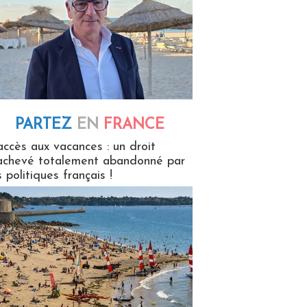
PARTEZ
EN
FRANCE
 en France
accès aux vacances : un droit
achevé totalement abandonné par
s politiques français !