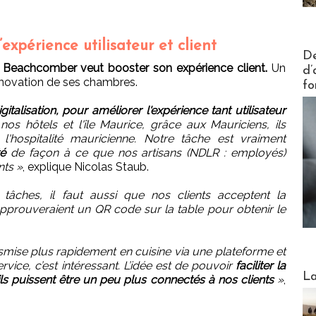
’expérience utilisateur et client
Actus V
De
,
Beachcomber veut booster son expérience client.
Un
d’
 rénovation de ses chambres.
fo
igitalisation, pour améliorer l'expérience tant utilisateur
os hôtels et l'île Maurice, grâce aux Mauriciens, ils
l'hospitalité mauricienne. Notre tâche est vraiment
té
de façon à ce que nos artisans (NDLR : employés)
nts »
, explique Nicolas Staub.
 tâches, il faut aussi que nos clients acceptent la
s approuveraient un QR code sur la table pour obtenir le
smise plus rapidement en cuisine via une plateforme et
vice, c’est intéressant. L’idée est de pouvoir
faciliter la
Webinai
La
ls puissent être un peu plus connectés à nos clients
»
,