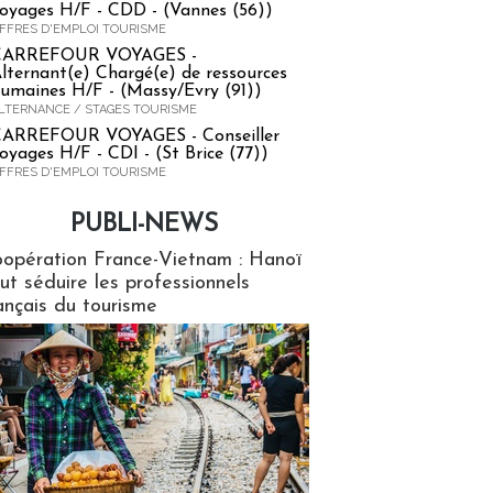
oyages H/F - CDD - (Vannes (56))
FFRES D'EMPLOI TOURISME
CARREFOUR VOYAGES -
lternant(e) Chargé(e) de ressources
umaines H/F - (Massy/Evry (91))
LTERNANCE / STAGES TOURISME
ARREFOUR VOYAGES - Conseiller
oyages H/F - CDI - (St Brice (77))
FFRES D'EMPLOI TOURISME
PUBLI-NEWS
ews
opération France-Vietnam : Hanoï
ut séduire les professionnels
ançais du tourisme