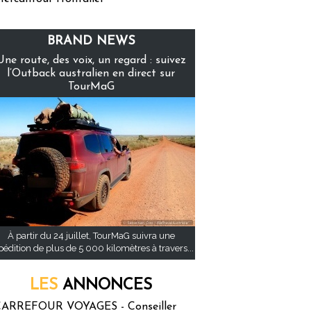
BRAND NEWS
Une route, des voix, un regard : suivez
l’Outback australien en direct sur
TourMaG
À partir du 24 juillet, TourMaG suivra une
pédition de plus de 5 000 kilomètres à travers...
LES
ANNONCES
ARREFOUR VOYAGES - Conseiller