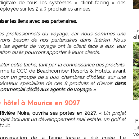
 digitale de tous les systèmes « client-facing » des
ployée sur les 2 à 3 prochaines années.
iser les liens avec ses partenaires.
DESTI
Le
s professionnels du voyage, car nous sommes une
al
avons besoin de nos partenaires dans l’aérien. Nous
es agents de voyage ont le client face à eux, leur
tion qu'ils pourront apporter à leurs clients.
liter cette tâche, tant par la connaissance des produits,
ffirme le CCO de Beachcomber Resorts & Hotels. avant
e pour un groupe de 2 000 chambres d'hôtels, sur une
érateur spécialiste de ces 8 produits et d'avoir
dans
commercial dédié aux agents de voyage.
»
 hôtel à Maurice en 2027
ivière Noire, ouvrira ses portes en 2027.
« Un projet
projet incluant un développement real estate, un golf et
Product
IF
Staub.
Li
v
nservation de la faune locale a été créée. Le