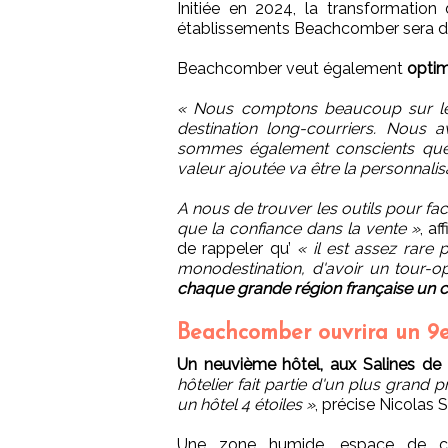
Initiée en 2024, la transformation
établissements Beachcomber sera dé
Beachcomber veut également
optim
« Nous comptons beaucoup sur le
destination long-courriers. Nous 
sommes également conscients que l
valeur ajoutée va être la personnalisa
A nous de trouver les outils pour faci
que la confiance dans la vente »
, a
de rappeler qu’
« il est assez rar
monodestination, d'avoir un tour-op
chaque grande région française un 
Beachcomber ouvrira un 9e
Un neuvième hôtel, aux Salines de R
hôtelier fait partie d'un plus grand 
un hôtel 4 étoiles »
, précise Nicolas 
Une zone humide, espace de co