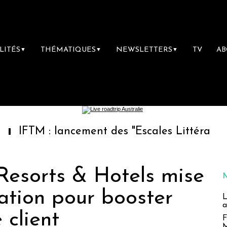
LITÉS
THÉMATIQUES
NEWSLETTERS
TV
A
▼
▼
▼
 lancement des "Escales Littéraires", la prem
esorts & Hotels mise
sation pour booster
L
a
 client
F
M