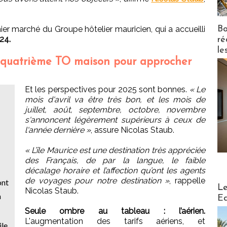
Bo
ier marché du Groupe hôtelier mauricien, qui a accueilli
24.
ré
le
 quatrième TO maison pour approcher
Et les perspectives pour 2025 sont bonnes.
« Le
mois d'avril va être très bon, et les mois de
juillet, août, septembre, octobre, novembre
s'annoncent légèrement supérieurs à ceux de
l'année dernière »
, assure Nicolas Staub.
« L’île Maurice est une destination très appréciée
des Français, de par la langue, le faible
décalage horaire et l’affection qu’ont les agents
de voyages pour notre destination »
, rappelle
ont
Distribu
Le
Nicolas Staub.
à
Ed
Seule ombre au tableau : l’aérien.
L'augmentation des tarifs aériens, et
ile