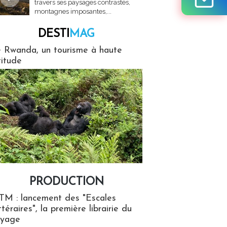
travers ses paysages contrastés,
montagnes imposantes,...
DESTI
MAG
MAG
 Rwanda, un tourisme à haute
titude
PRODUCTION
ion
TM : lancement des "Escales
ttéraires", la première librairie du
oyage