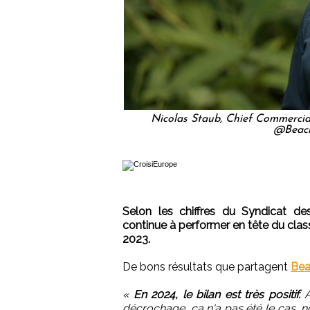
Nicolas Staub, Chief Commercia
@Beach
Selon les chiffres du Syndicat des
continue à performer en tête du clas
2023.
De bons résultats que partagent
Be
«
En 2024, le bilan est très positif.
A
décrochage, ça n'a pas été le cas, n