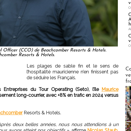
v
O
A
h
A
C
v
O
l Officer (CCO) de Beachcomber Resorts & Hotels.
comber Resorts & Hotels.
Les plages de sable fin et le sens de
Publi-n
Co
l’hospitalité mauricienne n’en finissent pas
ve
de séduire les Français.
fr
 Entreprises du Tour Operating (Seto), l’île
Maurice
sement long-courrier, avec +8% en trafic en 2024 versus
achcomber
Resorts & Hotels.
près deux belles années, nous nous attendions à un
ous avons atteint nos objectifs »
, affirme
Nicolas Staub
,