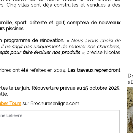
. Cinq villas sont déjà construites et vendues à des
amille, sport, détente et golf, comptera de nouveaux
s piscines.
n programme de rénovation.
« Nous avons choisi de
. Il ne s’agit pas uniquement de rénover nos chambres,
pts pour faire évoluer nos produits
»
, précise Nicolas
mbres ont été refaites en 2024.
Les travaux reprendront
AirMa
Dr
e
ortes le 1er juin. Réouverture prévue au 15 octobre 2025,
lte.
ber Tours
sur Brochuresenligne.com
ine Lelievre