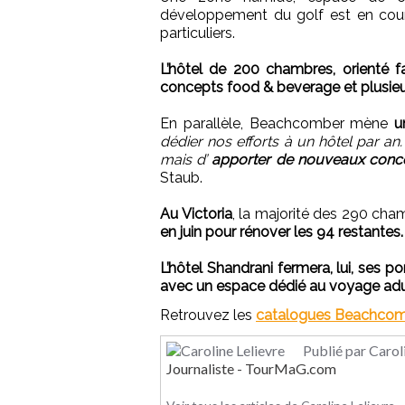
développement du golf est en cours
particuliers.
L’hôtel de 200 chambres, orienté f
concepts food & beverage et plusieur
En parallèle, Beachcomber mène
u
dédier nos efforts à un hôtel par an
mais d’
apporter de nouveaux conce
Staub.
Au Victoria
, la majorité des 290 cha
en juin pour rénover les 94 restantes.
L’hôtel Shandrani fermera, lui, ses p
avec un espace dédié au voyage adu
Retrouvez les
catalogues Beachcom
Publié par Carol
Journaliste - TourMaG.com