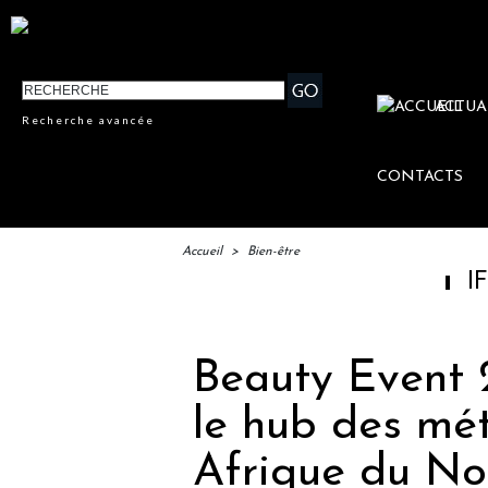
ACTUA
Recherche avancée
CONTACTS
Accueil
>
Bien-être
IFTM : lanc
Beauty Event 2
le hub des mét
Afrique du No