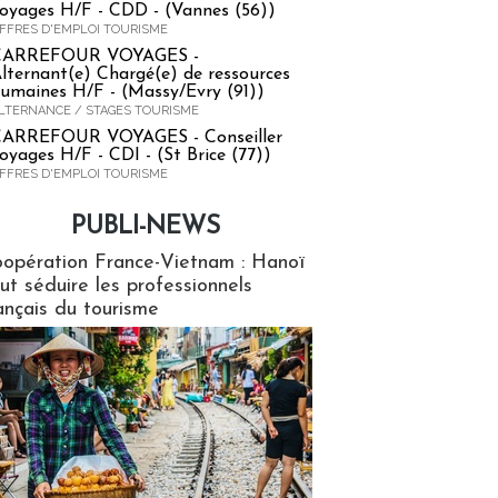
oyages H/F - CDD - (Vannes (56))
FFRES D'EMPLOI TOURISME
CARREFOUR VOYAGES -
lternant(e) Chargé(e) de ressources
umaines H/F - (Massy/Evry (91))
LTERNANCE / STAGES TOURISME
ARREFOUR VOYAGES - Conseiller
oyages H/F - CDI - (St Brice (77))
FFRES D'EMPLOI TOURISME
PUBLI-NEWS
ews
opération France-Vietnam : Hanoï
ut séduire les professionnels
ançais du tourisme