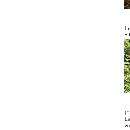
DESTI
Le
al
Product
IF
Li
v