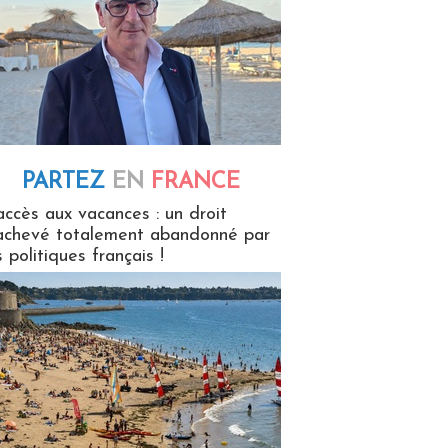
PARTEZ
EN
FRANCE
 en France
accès aux vacances : un droit
achevé totalement abandonné par
s politiques français !