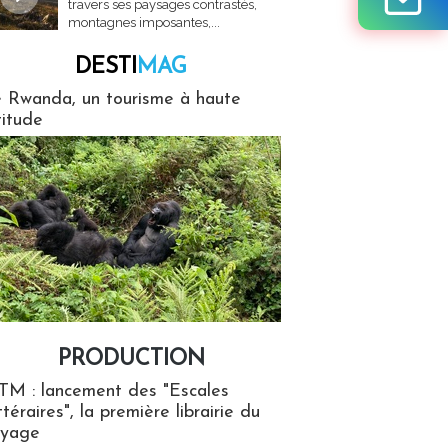
travers ses paysages contrastés,
montagnes imposantes,...
DESTI
MAG
MAG
 Rwanda, un tourisme à haute
titude
PRODUCTION
ion
TM : lancement des "Escales
ttéraires", la première librairie du
oyage