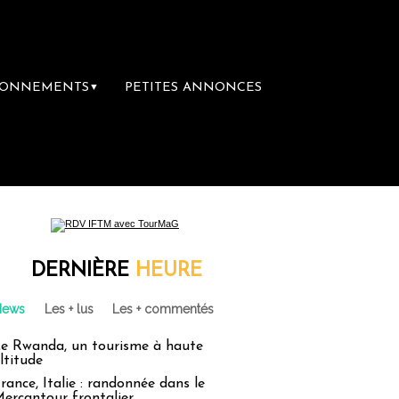
BONNEMENTS
PETITES ANNONCES
▼
librairie du voyage
Le groupe Sainte-Clair
DERNIÈRE
HEURE
News
Les + lus
Les + commentés
e Rwanda, un tourisme à haute
ltitude
rance, Italie : randonnée dans le
ercantour frontalier