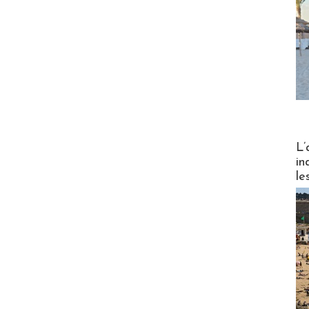
Partez
L’
in
le