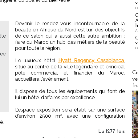
’onglerie, du Spa et du Bien-être.
v
O
A
Devenir le rendez-vous incontournable de la
h
beauté en Afrique du Nord est l’un des objectifs
A
ête
de ce salon qui a aussi cette autre ambition :
C
faire du Maroc un hub des métiers de la beauté
v
pour toute la région.
O
vée
Le luxueux hôtel
Hyatt Regency Casablanca
,
situé au centre de la ville légendaire et principal
Publi-n
c
Co
pôle commercial et financier du Maroc,
accueillera l'événement.
ve
s
fr
Il dispose de tous les équipements qui font de
lui un hôtel d’affaires par excellence.
L’espace exposition sera établi sur une surface
d’environ 2500 m², avec une configuration
é.
Lu 1277 fois