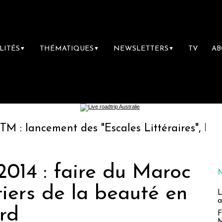
LITÉS
THÉMATIQUES
NEWSLETTERS
TV
A
▼
▼
▼
ement des "Escales Littéraires", la première 
014 : faire du Maroc
iers de la beauté en
L
a
rd
F
M