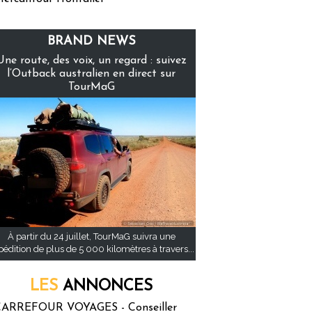
BRAND NEWS
Une route, des voix, un regard : suivez
l’Outback australien en direct sur
TourMaG
À partir du 24 juillet, TourMaG suivra une
pédition de plus de 5 000 kilomètres à travers...
LES
ANNONCES
ARREFOUR VOYAGES - Conseiller