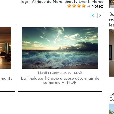
Tags
:
Afrique du Nord
,
Beauty Event
,
Maroc
Notez
Bo
<
>
ré
le
Mardi 13 Janvier 2015 - 14:56
lamants
La Thalassothérapie dispose désormais de
sa norme AFNOR
Distribu
Le
Ed