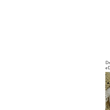
AirMa
Dr
e