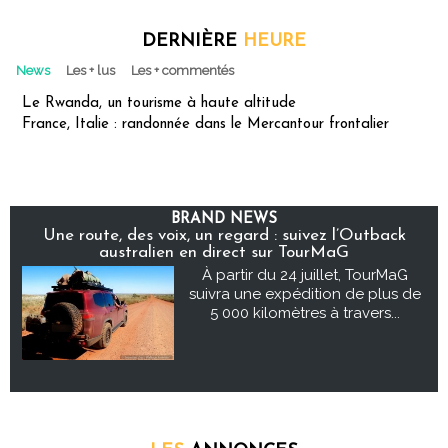
DERNIÈRE
HEURE
News
Les + lus
Les + commentés
Le Rwanda, un tourisme à haute altitude
France, Italie : randonnée dans le Mercantour frontalier
BRAND NEWS
Une route, des voix, un regard : suivez l’Outback
australien en direct sur TourMaG
À partir du 24 juillet, TourMaG
suivra une expédition de plus de
5 000 kilomètres à travers...