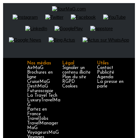
Nos médias
Légal
Utiles
AirMaG
Signaler un
Contact
Brochures en
contenu illicite
Publicité
ligne
Plan du site
Agenda
CruiseMaG
RGPD
La presse en
DestiMaG
Cookies
parle
Futuroscopie
La Travel Tech
LuxuryTravelMa
G
Partez en
France
TravelJobs
TravelManager
MaG
VoyageursMaG
Voyages