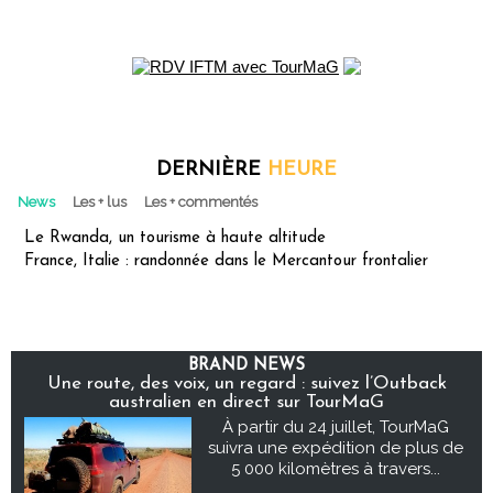
DERNIÈRE
HEURE
News
Les + lus
Les + commentés
Le Rwanda, un tourisme à haute altitude
France, Italie : randonnée dans le Mercantour frontalier
BRAND NEWS
Une route, des voix, un regard : suivez l’Outback
australien en direct sur TourMaG
À partir du 24 juillet, TourMaG
suivra une expédition de plus de
5 000 kilomètres à travers...