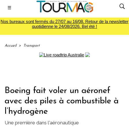
☰
Nos bureaux sont fermés du 27/07 au 16/08. Retour de la newsletter
quotidienne le 24/08/2026. Bel été !
Accueil
>
Transport
Boeing fait voler un aéronef
avec des piles à combustible à
l’hydrogène
Une première dans l'aéronautique