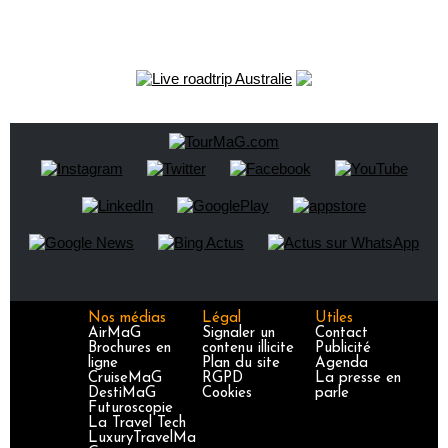
Nos médias
Légal
Utiles
AirMaG
Signaler un
Contact
Brochures en
contenu illicite
Publicité
ligne
Plan du site
Agenda
CruiseMaG
RGPD
La presse en
DestiMaG
Cookies
parle
Futuroscopie
La Travel Tech
LuxuryTravelMa