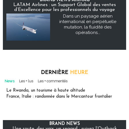
BRAND NEWS AIRMAG
LATAM Airlines : un Support Global des ventes
d’Excellence pour les professionnels du voyage
Dans un paysage aérien
international en perpétuelle
mutation, la fluidité des
opérations...
DERNIÈRE
HEURE
News
Les + lus
Les + commentés
Le Rwanda, un tourisme à haute altitude
France, Italie : randonnée dans le Mercantour frontalier
BRAND NEWS
Une route, des voix, un regard : suivez l’Outback