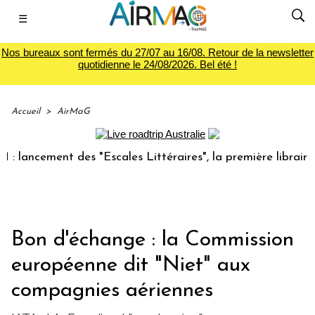
☰
Nos bureaux sont fermés du 27/07 au 16/08. Retour de la newsletter
quotidienne le 24/08/2026. Bel été !
Accueil
>
AirMaG
cement des "Escales Littéraires", la première librairie du v
Bon d'échange : la Commission
européenne dit "Niet" aux
compagnies aériennes