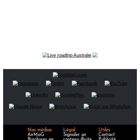
Nos médias
Légal
Utiles
AirMaG
Signaler un
Contact
Brochures en
contenu illicite
Publicité