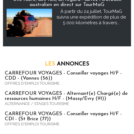
australien en direct sur TourMaG
À partir du 24 juillet, TourMaG
suivra une expédition de plus de
5 000 kilomètres à travers...
LES
ANNONCES
CARREFOUR VOYAGES - Conseiller voyages H/F -
CDD - (Vannes (56))
OFFRES D'EMPLOI TOURISME
CARREFOUR VOYAGES - Alternant(e) Chargé(e) de
ressources humaines H/F - (Massy/Evry (91))
ALTERNANCE / STAGES TOURISME
CARREFOUR VOYAGES - Conseiller voyages H/F -
CDI - (St Brice (77))
OFFRES D'EMPLOI TOURISME