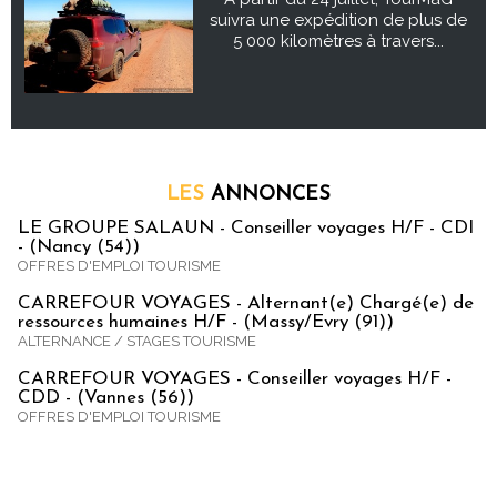
suivra une expédition de plus de
5 000 kilomètres à travers...
LES
ANNONCES
LE GROUPE SALAUN - Conseiller voyages H/F - CDI
- (Nancy (54))
OFFRES D'EMPLOI TOURISME
CARREFOUR VOYAGES - Alternant(e) Chargé(e) de
ressources humaines H/F - (Massy/Evry (91))
ALTERNANCE / STAGES TOURISME
CARREFOUR VOYAGES - Conseiller voyages H/F -
CDD - (Vannes (56))
OFFRES D'EMPLOI TOURISME