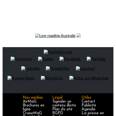
Nos médias
Légal
Utiles
AirMaG
Signaler un
Contact
Brochures en
contenu illicite
Publicité
ligne
Plan du site
Agenda
CruiseMaG
RGPD
La presse en