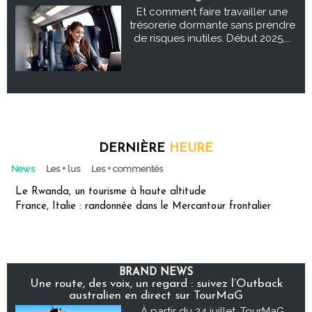
Et comment faire travailler une
trésorerie dormante sans prendre
de risques inutiles. Début 2025,...
DERNIÈRE
HEURE
News
Les + lus
Les + commentés
Le Rwanda, un tourisme à haute altitude
France, Italie : randonnée dans le Mercantour frontalier
BRAND NEWS
Une route, des voix, un regard : suivez l’Outback
australien en direct sur TourMaG
À partir du 24 juillet, TourMaG