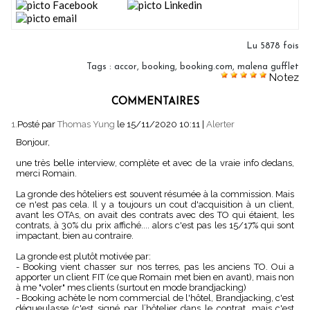
Lu 5878 fois
Tags
:
accor
,
booking
,
booking.com
,
malena gufflet
Notez
COMMENTAIRES
1.
Posté par
Thomas Yung
le 15/11/2020 10:11
|
Alerter
Bonjour,
une très belle interview, complète et avec de la vraie info dedans,
merci Romain.
La gronde des hôteliers est souvent résumée à la commission. Mais
ce n'est pas cela. Il y a toujours un cout d'acquisition à un client,
avant les OTAs, on avait des contrats avec des TO qui étaient, les
contrats, à 30% du prix affiché.... alors c'est pas les 15/17% qui sont
impactant, bien au contraire.
La gronde est plutôt motivée par:
- Booking vient chasser sur nos terres, pas les anciens TO. Oui a
apporter un client FIT (ce que Romain met bien en avant), mais non
à me "voler" mes clients (surtout en mode brandjacking)
- Booking achète le nom commercial de l'hôtel, Brandjacking, c'est
dégueulasse (c'est signé par l’hôtelier dans le contrat, mais c'est