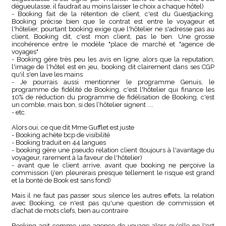
dégueulasse, il faudrait au moins laisser le choix a chaque hôtel)
- Booking fait de la rétention de client, c'est du Guestjacking.
Booking précise bien que le contrat est entre le voyageur et
l'hôtelier, pourtant booking exige que l'hôtelier ne s'adresse pas au
client, Booking dit, c'est mon client, pas le tien. Une grosse
incohérence entre le modèle "place de marché et "agence de
voyages"
- Booking gère très peu les avis en ligne, alors que la reputation,
l'image de l'hôtel est en jeu, booking dit clairement dans ses CGP
qu'il s'en lave les mains
- Je pourrais aussi mentionner le programme Genuis, le
programme de fidélité de Booking, c'est l'hôtelier qui finance les
10% de réduction du programme de fidélisation de Booking, c'est
un comble, mais bon, si des l’hôtelier signent ....
- etc.
Alors oui, ce que dit Mme Gufflet est juste
- Booking achète bcp de visibilité
- Booking traduit en 44 langues
- booking gère une pseudo relation client (toujours à l'avantage du
voyageur, rarement à la faveur de l'hôtelier)
- avant que le client arrive, avant que booking ne perçoive la
commission (j'en pleurerais presque tellement le risque est grand
et la bonté de Book est sans fond)
Mais il ne faut pas passer sous silence les autres effets, la relation
avec Booking, ce n'est pas qu'une question de commission et
d’achat de mots clefs, bien au contraire
Booking agit comme une agence de voyage alors qu'elle ne l'est