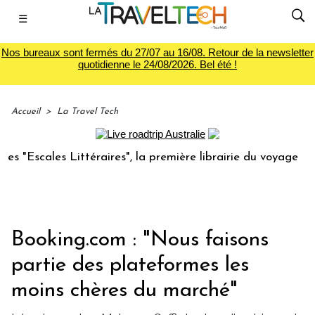
☰
Nos bureaux sont fermés du 27/07 au 16/08. Retour de la newsletter
quotidienne le 24/08/2026. Bel été !
Accueil
>
La Travel Tech
téraires", la première librairie du voyage
Le groupe Sai
Booking.com : "Nous faisons
partie des plateformes les
moins chères du marché"