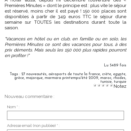
A noter aussi, depuis mi décembre l’ouverture des «
Premières Minutes » dont le principe est : plus vite le séjour
est réservé, moins cher il est payé ! 150 000 places sont
disponibles à partir de 349 euros TTC le séjour d’une
semaine sur TOUTES les destinations durant toute la
saison.
"Vacances en hôtel ou en club, en famille ou en solo, les
Premières Minutes ce sont des vacances pour tous, à des
prix déments. Mais seuls les 150 000 plus rapides pourront
en profiter !"
Lu 5489 fois
Tags
:
27 nouveautés
,
aéroports de toute la france
,
crète
,
egypte
,
grèce
,
majorque
,
marmara printemps/été 2009
,
maroc
,
rhodes
,
tunisie
,
turquie
Notez
Nouveau commentaire :
Nom * :
Adresse email (non publiée) * :