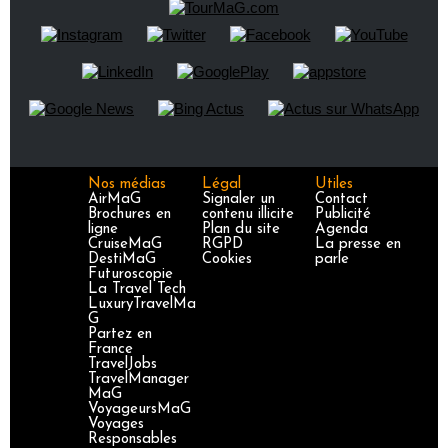
Nos médias
Légal
Utiles
AirMaG
Signaler un
Contact
Brochures en
contenu illicite
Publicité
ligne
Plan du site
Agenda
CruiseMaG
RGPD
La presse en
DestiMaG
Cookies
parle
Futuroscopie
La Travel Tech
LuxuryTravelMa
G
Partez en
France
TravelJobs
TravelManager
MaG
VoyageursMaG
Voyages
Responsables