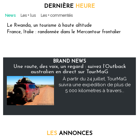
DERNIÈRE
HEURE
News
Les + lus
Les + commentés
Le Rwanda, un tourisme à haute altitude
France, Italie : randonnée dans le Mercantour frontalier
BRAND NEWS
Une route, des voix, un regard : suivez l’Outback
australien en direct sur TourMaG
À partir du 24 juillet, TourMaG
suivra une expédition de plus de
5 000 kilomètres à travers...
LES
ANNONCES