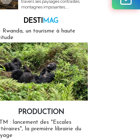
travers ses paysages contrastés,
montagnes imposantes,...
DESTI
MAG
MAG
 Rwanda, un tourisme à haute
titude
PRODUCTION
ion
TM : lancement des "Escales
ttéraires", la première librairie du
oyage