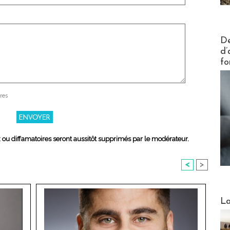
Actus V
De
d’
fo
res
x ou diffamatoires seront aussitôt supprimés par le modérateur.
<
>
Webinai
La