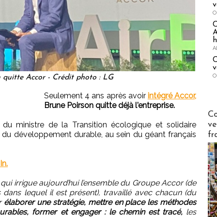
v
O
A
h
A
C
v
O
 quitte Accor - Crédit photo : LG
Seulement 4 ans après avoir
intégré Accor,
Brune Poirson quitte déjà l'entreprise.
Publi-n
Co
ve
 du ministre de la Transition écologique et solidaire
ce du développement durable, au sein du géant français
fr
In.
i irrigue aujourd’hui l’ensemble du Groupe Accor (de
ans lequel il est présent), travaillé avec chacun (du
r
élaborer une stratégie, mettre en place les méthodes
esurables, former et engager : le chemin est tracé,
les