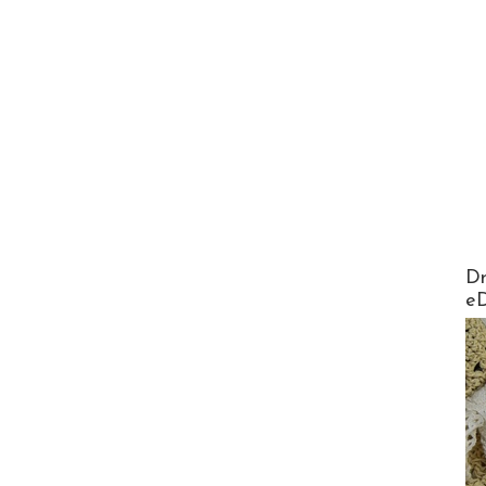
AirMa
Dr
e