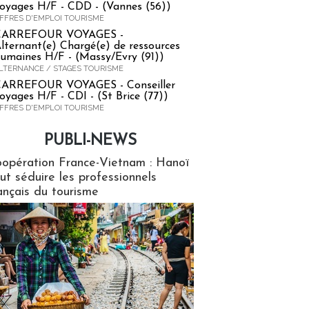
oyages H/F - CDD - (Vannes (56))
FFRES D'EMPLOI TOURISME
CARREFOUR VOYAGES -
lternant(e) Chargé(e) de ressources
umaines H/F - (Massy/Evry (91))
LTERNANCE / STAGES TOURISME
ARREFOUR VOYAGES - Conseiller
oyages H/F - CDI - (St Brice (77))
FFRES D'EMPLOI TOURISME
PUBLI-NEWS
ews
opération France-Vietnam : Hanoï
ut séduire les professionnels
ançais du tourisme