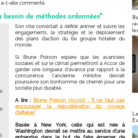
" a-t-elle commenté.
e a besoin de méthodes ordonnées"
Bo
ré
Son rôle consistait à définir, animer et suivre les
le
engagements, la stratégie et le déploiement
des plans d’action du 6e groupe hôtelier du
monde.
Si Brune Poirson espère que les avancées
sociales et sur le climat permettront à Accor de
garder une longueur d'avance par rapport à la
concurrence, l'ancienne ministre devrait
poursuivre son bonhomme de chemin pour une
s
société plus durable.
le
A lire :
Brune Poirson (Accor) : "il ne faut pas
encourager la réaccélération du voyage
ee
Distribu
d’affaires"
Le
Ed
Basée à New York, celle qui est née à
t
Washington devrait se mettre au service d'une
à
entreprise dans le but de faire émerger de