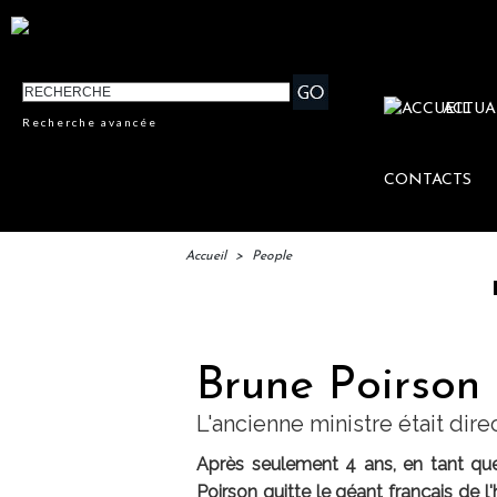
ACTUA
Recherche avancée
CONTACTS
Accueil
>
People
IFTM : 
Brune Poirson 
L'ancienne ministre était di
Après seulement 4 ans, en tant que
Poirson quitte le géant français de l'h