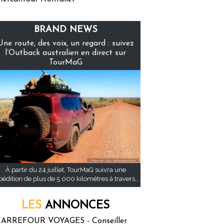
BRAND NEWS
Une route, des voix, un regard : suivez
l’Outback australien en direct sur
TourMaG
À partir du 24 juillet, TourMaG suivra une
pédition de plus de 5 000 kilomètres à travers...
LES
ANNONCES
ARREFOUR VOYAGES - Conseiller