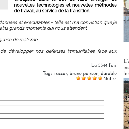
nouvelles technologies et nouvelles méthodes
de travail, au service de la transition.
onnées et exécutables - telle est ma conviction que je
chains grands moments qui nous attendent.
igence de réalisme.
ir, de développer nos défenses immunitaires face aux
Partez
L’
Lu 5544 fois
in
le
Tags
:
accor
,
brune poirson
,
durable
Notez