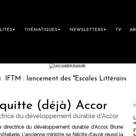
LITÉS
THÉMATIQUES
NEWSLETTERS
TV
A
▼
▼
▼
lancement des "Escales Littéraires", la premi
quitte (déjà) Accor
rectrice du développement durable d'Accor
L
a
 directrice du développement durable d'Accor, Brune
F
ôtellerie. L'ancienne ministre se félicite d'avoir réussi la
M