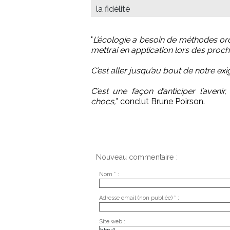
la fidélité
"
L’écologie a besoin de méthodes ord
mettrai en application lors des pro
C’est aller jusqu’au bout de notre ex
C’est une façon d’anticiper l’aven
chocs,
" conclut Brune Poirson.
Nouveau commentaire :
Nom * :
Adresse email (non publiée) * :
Site web :