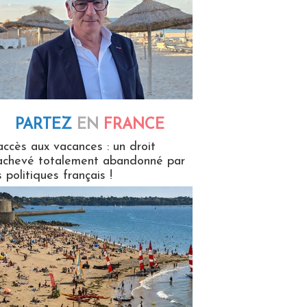
PARTEZ
EN
FRANCE
 en France
accès aux vacances : un droit
achevé totalement abandonné par
s politiques français !