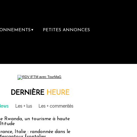
BONNEMENTS
PETITES ANNONCES
▼
ère librairie du voyage
Le groupe Sainte-
DERNIÈRE
HEURE
News
Les + lus
Les + commentés
e Rwanda, un tourisme à haute
ltitude
rance, Italie : randonnée dans le
ercantour frontalier