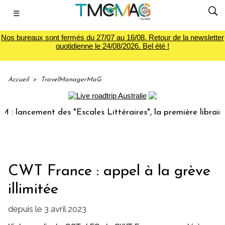
☰
Nos bureaux sont fermés du 27/07 au 16/08. Retour de la newsletter
quotidienne le 24/08/2026. Bel été !
Accueil
>
TravelManagerMaG
ancement des "Escales Littéraires", la première librairie du
CWT France : appel à la grève
illimitée
depuis le 3 avril 2023