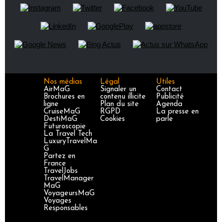
Nos médias
Légal
Utiles
AirMaG
Signaler un
Contact
Brochures en
contenu illicite
Publicité
ligne
Plan du site
Agenda
CruiseMaG
RGPD
La presse en
DestiMaG
Cookies
parle
Futuroscopie
La Travel Tech
LuxuryTravelMa
G
Partez en
France
TravelJobs
TravelManager
MaG
VoyageursMaG
Voyages
Responsables