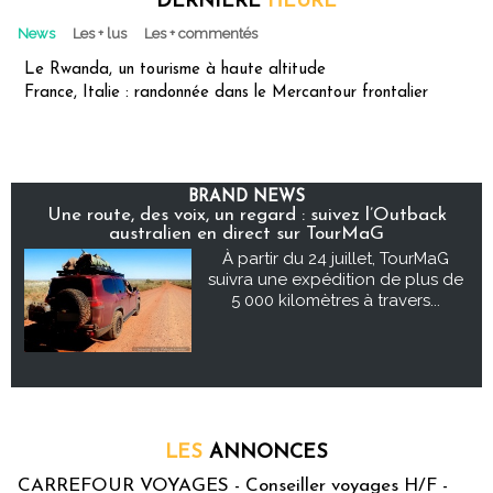
DERNIÈRE
HEURE
News
Les + lus
Les + commentés
Le Rwanda, un tourisme à haute altitude
France, Italie : randonnée dans le Mercantour frontalier
BRAND NEWS
Une route, des voix, un regard : suivez l’Outback
australien en direct sur TourMaG
À partir du 24 juillet, TourMaG
suivra une expédition de plus de
5 000 kilomètres à travers...
LES
ANNONCES
CARREFOUR VOYAGES - Conseiller voyages H/F -