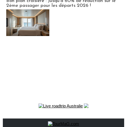
Bon plan croisière : Jusqu'à 60% de réduction sur le
2ème passager pour les départs 2026 !