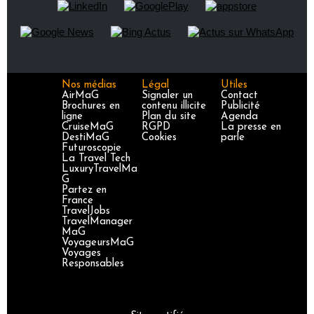
Nos médias
Légal
Utiles
AirMaG
Signaler un
Contact
Brochures en
contenu illicite
Publicité
ligne
Plan du site
Agenda
CruiseMaG
RGPD
La presse en
DestiMaG
Cookies
parle
Futuroscopie
La Travel Tech
LuxuryTravelMa
G
Partez en
France
TravelJobs
TravelManager
MaG
VoyageursMaG
Voyages
Responsables