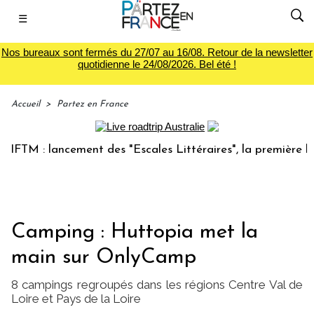
☰
Nos bureaux sont fermés du 27/07 au 16/08. Retour de la newsletter
quotidienne le 24/08/2026. Bel été !
Accueil
>
Partez en France
M : lancement des "Escales Littéraires", la première librair
Camping : Huttopia met la
main sur OnlyCamp
8 campings regroupés dans les régions Centre Val de
Loire et Pays de la Loire