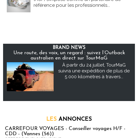
référence pour les professionnels...
BRAND NEWS
Une route, des voix, un regard : suivez l’Outback
australien en direct sur TourMaG
À partir du 24 juillet, TourMaG
suivra une expédition de plus de
5 000 kilomètres à travers...
LES
ANNONCES
CARREFOUR VOYAGES - Conseiller voyages H/F -
CDD - (Vannes (56))