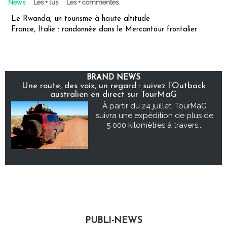
News
Les + lus
Les + commentés
Le Rwanda, un tourisme à haute altitude
France, Italie : randonnée dans le Mercantour frontalier
BRAND NEWS
Une route, des voix, un regard : suivez l’Outback
australien en direct sur TourMaG
À partir du 24 juillet, TourMaG
suivra une expédition de plus de
5 000 kilomètres à travers...
PUBLI-NEWS