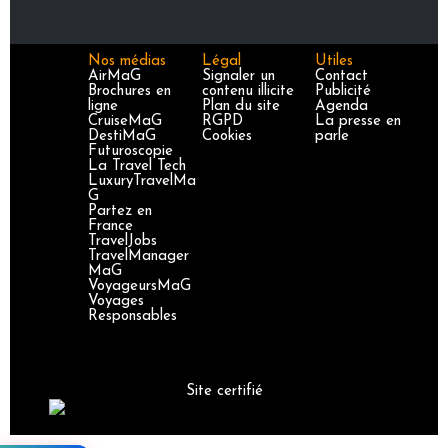
Nos médias
Légal
Utiles
AirMaG
Signaler un
Contact
Brochures en
contenu illicite
Publicité
ligne
Plan du site
Agenda
CruiseMaG
RGPD
La presse en
DestiMaG
Cookies
parle
Futuroscopie
La Travel Tech
LuxuryTravelMa
G
Partez en
France
TravelJobs
TravelManager
MaG
VoyageursMaG
Voyages
Responsables
Site certifié