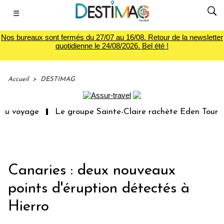
☰
Nos bureaux sont fermés du 27/07 au 16/08. Retour de la newsletter
quotidienne le 24/08/2026. Bel été !
Accueil
>
DESTIMAG
du voyage
Le groupe Sainte-Claire rachète Eden Tour
Canaries : deux nouveaux
points d'éruption détectés à
Hierro