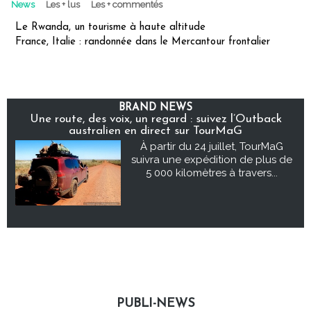
News
Les + lus
Les + commentés
Le Rwanda, un tourisme à haute altitude
France, Italie : randonnée dans le Mercantour frontalier
BRAND NEWS
Une route, des voix, un regard : suivez l’Outback
australien en direct sur TourMaG
À partir du 24 juillet, TourMaG
suivra une expédition de plus de
5 000 kilomètres à travers...
PUBLI-NEWS