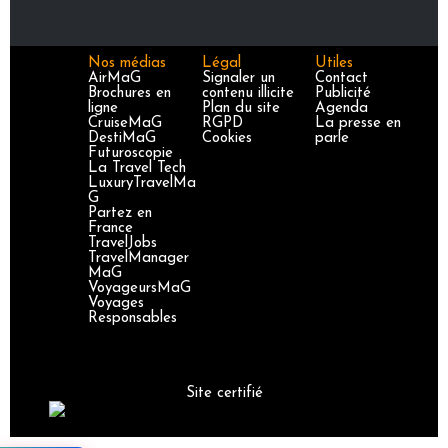
Nos médias
Légal
Utiles
AirMaG
Signaler un
Contact
Brochures en
contenu illicite
Publicité
ligne
Plan du site
Agenda
CruiseMaG
RGPD
La presse en
DestiMaG
Cookies
parle
Futuroscopie
La Travel Tech
LuxuryTravelMa
G
Partez en
France
TravelJobs
TravelManager
MaG
VoyageursMaG
Voyages
Responsables
Site certifié