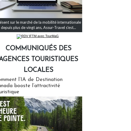
ésent sur le marché de la mobilité internationale
depuis plus de vingt ans, Assur-Travel s'est...
COMMUNIQUÉS DES
AGENCES TOURISTIQUES
LOCALES
qués des agences touristiques locales
mment l’IA de Destination
nada booste l’attractivité
uristique