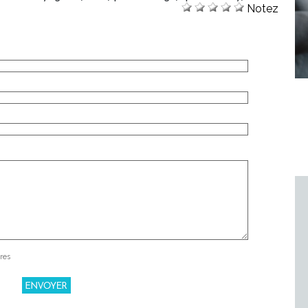
Notez
res