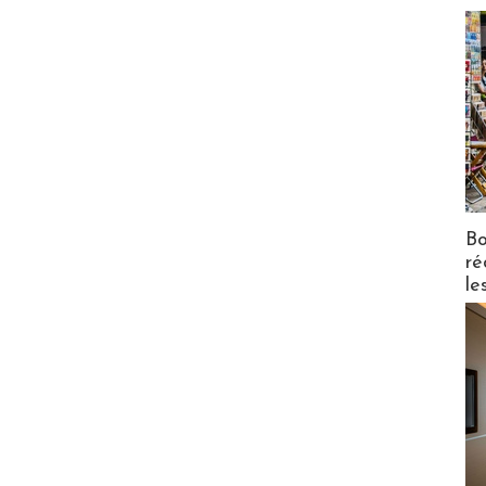
Bo
ré
le