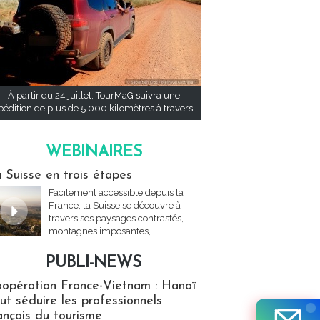
À partir du 24 juillet, TourMaG suivra une
pédition de plus de 5 000 kilomètres à travers...
WEBINAIRES
res
 Suisse en trois étapes
Facilement accessible depuis la
France, la Suisse se découvre à
travers ses paysages contrastés,
montagnes imposantes,...
PUBLI-NEWS
ews
opération France-Vietnam : Hanoï
ut séduire les professionnels
ançais du tourisme