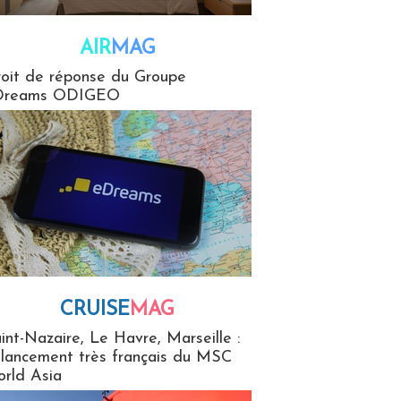
AIR
MAG
G
oit de réponse du Groupe
Dreams ODIGEO
CRUISE
MAG
MaG
int-Nazaire, Le Havre, Marseille :
 lancement très français du MSC
rld Asia