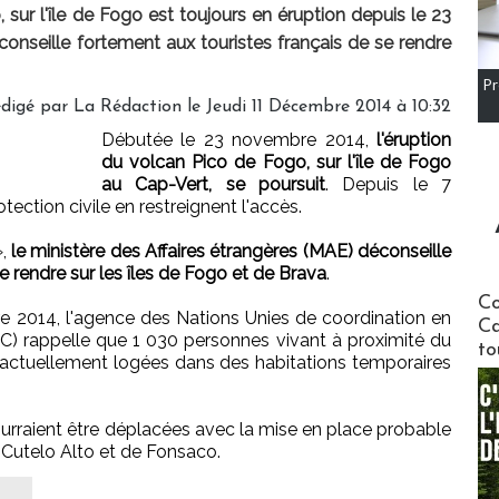
 sur l'île de Fogo est toujours en éruption depuis le 23
nseille fortement aux touristes français de se rendre
Pr
digé par
La Rédaction
le Jeudi 11 Décembre 2014 à 10:32
Débutée le 23 novembre 2014,
l'éruption
du volcan Pico de Fogo, sur l'île de Fogo
au Cap-Vert, se poursuit
. Depuis le 7
ection civile en restreignent l'accès.
,
le ministère des Affaires étrangères (MAE) déconseille
e rendre sur les îles de Fogo et de Brava
.
Communi
Co
 2014, l'agence des Nations Unies de coordination en
Ca
C) rappelle que 1 030 personnes vivant à proximité du
to
 actuellement logées dans des habitations temporaires
rraient être déplacées avec la mise en place probable
 Cutelo Alto et de Fonsaco.