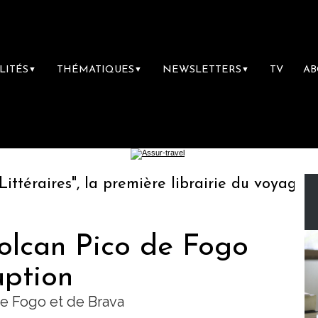
LITÉS
THÉMATIQUES
NEWSLETTERS
TV
A
▼
▼
▼
raires", la première librairie du voyage
L
volcan Pico de Fogo
uption
de Fogo et de Brava