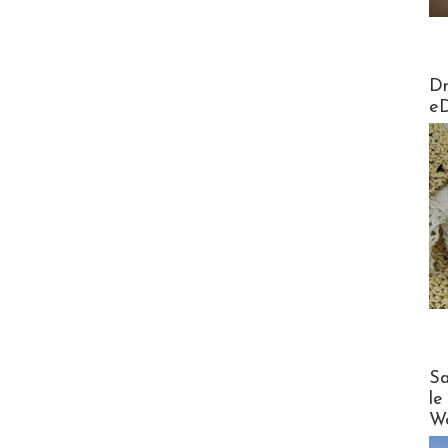
AirMa
Dr
e
Cruise
Sa
le
Wo