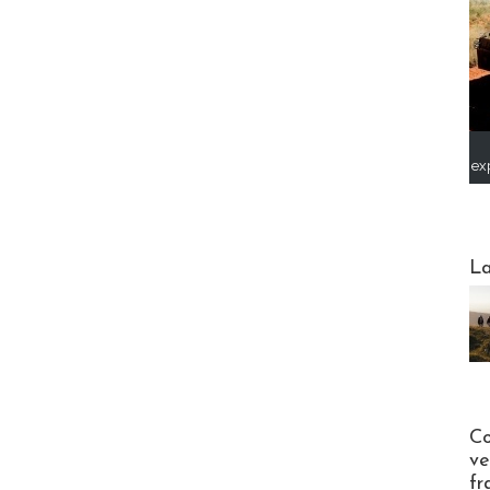
ex
Webinai
La
Publi-n
Co
ve
fr