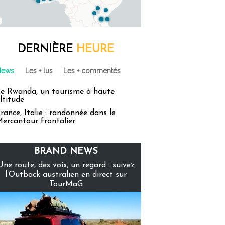
DERNIÈRE
HEURE
News
Les + lus
Les + commentés
e Rwanda, un tourisme à haute
ltitude
rance, Italie : randonnée dans le
ercantour frontalier
BRAND NEWS
Une route, des voix, un regard : suivez
l’Outback australien en direct sur
TourMaG