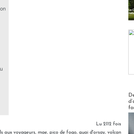
ion
au
Actus V
De
d’
fo
Lu 2112 fois
ls aux voyageurs
,
mae
,
pico de fogo
,
quai d'orsay
,
volcan