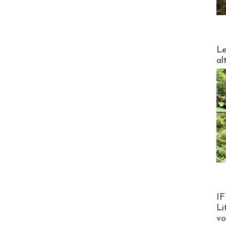
DESTI
Le
al
Product
IF
Li
v