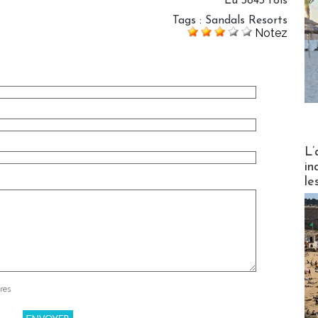
Lu 3843 fois
Tags
:
Sandals Resorts
Notez
Partez
L’
in
le
res