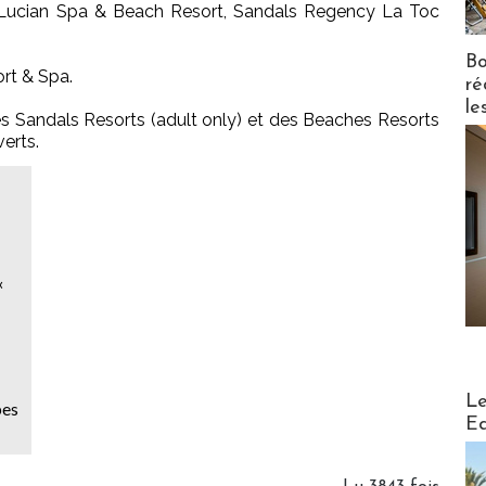
Lucian Spa & Beach Resort, Sandals Regency La Toc
Bo
rt & Spa.
ré
le
es Sandals Resorts (adult only) et des Beaches Resorts
verts.
«
Distribu
Le
pes
Ed