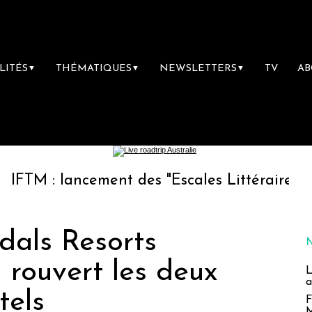
LITÉS
THÉMATIQUES
NEWSLETTERS
TV
A
▼
▼
▼
ncement des "Escales Littéraires", la premièr
dals Resorts
a rouvert les deux
L
a
tels
F
M