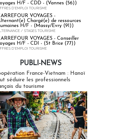
oyages H/F - CDD - (Vannes (56))
FFRES D'EMPLOI TOURISME
CARREFOUR VOYAGES -
lternant(e) Chargé(e) de ressources
umaines H/F - (Massy/Evry (91))
LTERNANCE / STAGES TOURISME
ARREFOUR VOYAGES - Conseiller
oyages H/F - CDI - (St Brice (77))
FFRES D'EMPLOI TOURISME
PUBLI-NEWS
ews
opération France-Vietnam : Hanoï
ut séduire les professionnels
ançais du tourisme