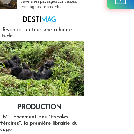
travers ses paysages contrastés,
montagnes imposantes,...
DESTI
MAG
MAG
 Rwanda, un tourisme à haute
titude
PRODUCTION
ion
TM : lancement des "Escales
ttéraires", la première librairie du
oyage