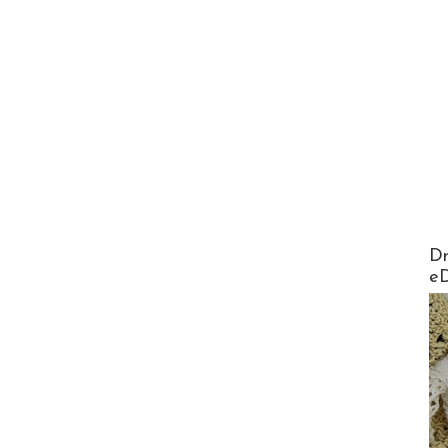
AirMa
Dr
e