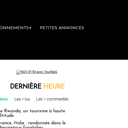
BONNEMENTS
PETITES ANNONCES
▼
e librairie du voyage
Le groupe Sainte-Cla
DERNIÈRE
HEURE
News
Les + lus
Les + commentés
e Rwanda, un tourisme à haute
ltitude
rance, Italie : randonnée dans le
ercantour frontalier