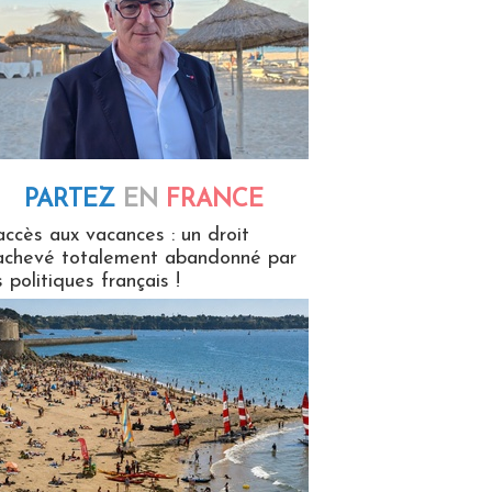
PARTEZ
EN
FRANCE
 en France
accès aux vacances : un droit
achevé totalement abandonné par
s politiques français !