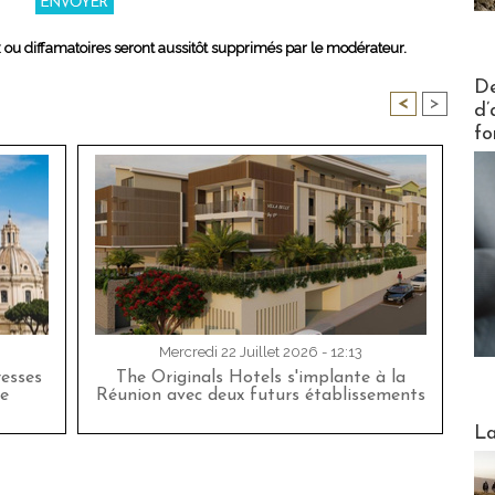
x ou diffamatoires seront aussitôt supprimés par le modérateur.
Actus V
De
<
>
d’
fo
Mercredi 22 Juillet 2026 - 12:13
esses
The Originals Hotels s'implante à la
e
Réunion avec deux futurs établissements
Webinai
La