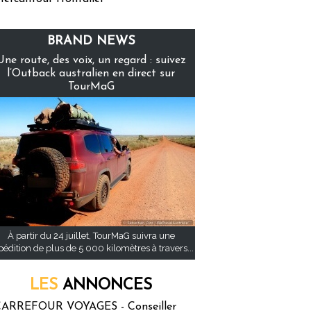
BRAND NEWS
Une route, des voix, un regard : suivez
l’Outback australien en direct sur
TourMaG
À partir du 24 juillet, TourMaG suivra une
pédition de plus de 5 000 kilomètres à travers...
LES
ANNONCES
ARREFOUR VOYAGES - Conseiller