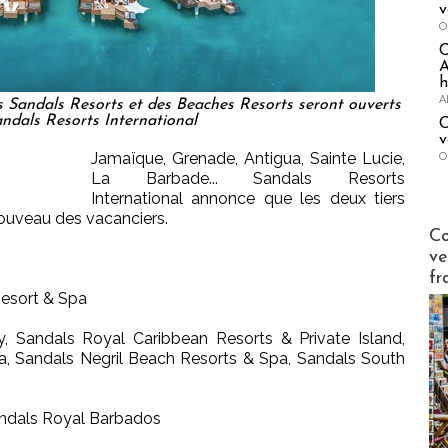
v
O
A
h
A
 des Sandals Resorts et des Beaches Resorts seront ouverts
andals Resorts International
C
v
Jamaïque, Grenade, Antigua, Sainte Lucie,
O
La Barbade... Sandals Resorts
International annonce que les deux tiers
nouveau des vacanciers.
Publi-n
Co
ve
fr
Resort & Spa
 Sandals Royal Caribbean Resorts & Private Island,
, Sandals Negril Beach Resorts & Spa, Sandals South
andals Royal Barbados