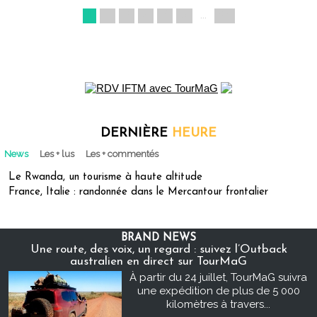
1
2
3
4
5
»
...
27
DERNIÈRE
HEURE
News
Les + lus
Les + commentés
Le Rwanda, un tourisme à haute altitude
France, Italie : randonnée dans le Mercantour frontalier
BRAND NEWS
Une route, des voix, un regard : suivez l’Outback
australien en direct sur TourMaG
À partir du 24 juillet, TourMaG suivra
une expédition de plus de 5 000
kilomètres à travers...