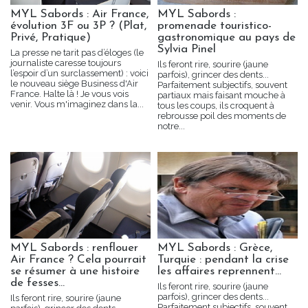
MYL Sabords : Air France,
MYL Sabords :
évolution 3F ou 3P ? (Plat,
promenade touristico-
Privé, Pratique)
gastronomique au pays de
Sylvia Pinel
La presse ne tarit pas d’éloges (le
journaliste caresse toujours
Ils feront rire, sourire (jaune
l’espoir d’un surclassement) : voici
parfois), grincer des dents...
le nouveau siège Business d'Air
Parfaitement subjectifs, souvent
France. Halte là ! Je vous vois
partiaux mais faisant mouche à
venir. Vous m'imaginez dans la...
tous les coups, ils croquent à
rebrousse poil des moments de
notre...
MYL Sabords : renflouer
MYL Sabords : Grèce,
Air France ? Cela pourrait
Turquie : pendant la crise
se résumer à une histoire
les affaires reprennent...
de fesses...
Ils feront rire, sourire (jaune
parfois), grincer des dents...
Ils feront rire, sourire (jaune
Parfaitement subjectifs, souvent