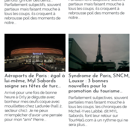
parfois), grincer des dents...
partiaux mais faisant mouche à
Parfaitement subjectifs, souvent
tous les coups, ils croquent à
partiaux mais faisant mouche à
rebrousse poil des moments de
tous les coups, ils croquent à
notre...
rebrousse poil des moments de
notre...
Aéroports de Paris : égal à
Syndrome de Paris, SNCM,
lui-même, Myl Sabords
Louxor : 3 bonnes
soigne ses têtes de turc...
nouvelles pour la
promotion du tourisme...
Arrivé pour une fois de bonne
heure à Orly je déguste avec
Parfaitement subjectives, souvent
bonheur mes œufs coque avec
partiales mais faisant mouche à
mouillettes chez Ladurée (hall 2,
tous les coups, les chroniques de
secteur chic). Je ne peux
Michel-Yves Labbé, dit MYL
m'empêcher d'avoir une pensée
Sabords, font leur retour sur
pour mon "ami" Pierre...
TourMaG.com à un rythme qui ne
sera plus...