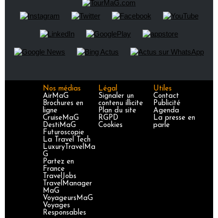
Nos médias
Légal
Utiles
AirMaG
Signaler un
Contact
Brochures en
contenu illicite
Publicité
ligne
Plan du site
Agenda
CruiseMaG
RGPD
La presse en
DestiMaG
Cookies
parle
Futuroscopie
La Travel Tech
LuxuryTravelMa
G
Partez en
France
TravelJobs
TravelManager
MaG
VoyageursMaG
Voyages
Responsables