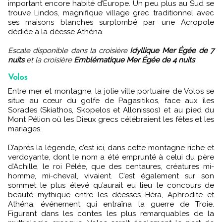
important encore habité d’Europe. Un peu plus au Sud se
trouve Lindos, magnifique village grec traditionnel avec
ses maisons blanches surplombé par une Acropole
dédiée à la déesse Athéna.
Escale disponible dans la croisière
Idyllique Mer Égée de 7
nuits
et la croisière
Emblématique Mer Égée de 4 nuits
Volos
Entre mer et montagne, la jolie ville portuaire de Volos se
situe au cœur du golfe de Pagasitikos, face aux îles
Sorades (Skiathos, Skopelos et Allonissos) et au pied du
Mont Pélion où les Dieux grecs célébraient les fêtes et les
mariages.
D’après la légende, c’est ici, dans cette montagne riche et
verdoyante, dont le nom a été emprunté à celui du père
d’Achille, le roi Pélée, que des centaures, créatures mi-
homme, mi-cheval, vivaient. C’est également sur son
sommet le plus élevé qu’aurait eu lieu le concours de
beauté mythique entre les déesses Héra, Aphrodite et
Athéna, événement qui entraîna la guerre de Troie.
Figurant dans les contes les plus remarquables de la