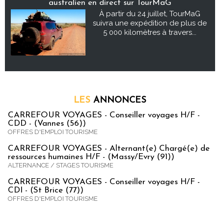
australien en direct sur TourMaG
À partir du 24 juillet, TourMaG
suivra une expédition de plus de
5 000 kilomètres à travers...
LES
ANNONCES
CARREFOUR VOYAGES - Conseiller voyages H/F -
CDD - (Vannes (56))
OFFRES D'EMPLOI TOURISME
CARREFOUR VOYAGES - Alternant(e) Chargé(e) de
ressources humaines H/F - (Massy/Evry (91))
ALTERNANCE / STAGES TOURISME
CARREFOUR VOYAGES - Conseiller voyages H/F -
CDI - (St Brice (77))
OFFRES D'EMPLOI TOURISME