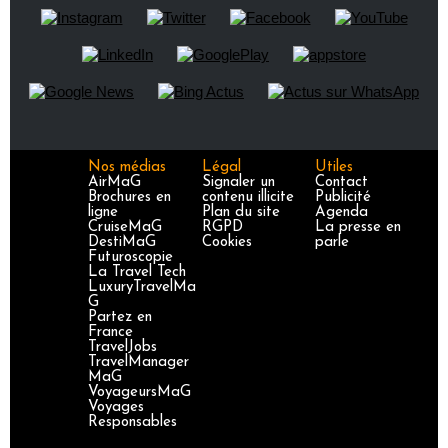
Nos médias
Légal
Utiles
AirMaG
Signaler un
Contact
Brochures en
contenu illicite
Publicité
ligne
Plan du site
Agenda
CruiseMaG
RGPD
La presse en
DestiMaG
Cookies
parle
Futuroscopie
La Travel Tech
LuxuryTravelMa
G
Partez en
France
TravelJobs
TravelManager
MaG
VoyageursMaG
Voyages
Responsables