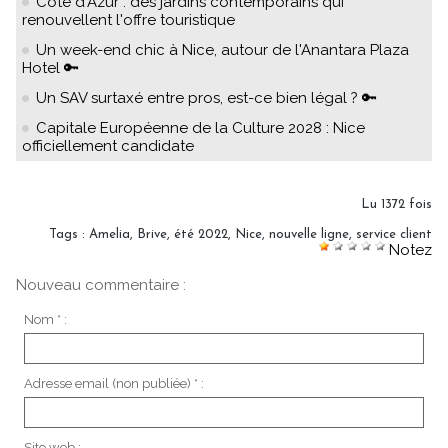
Côte d'Azur : des jardins contemporains qui
renouvellent l'offre touristique
Un week-end chic à Nice, autour de l'Anantara Plaza
Hotel 🔑
Un SAV surtaxé entre pros, est-ce bien légal ? 🔑
Capitale Européenne de la Culture 2028 : Nice
officiellement candidate
Lu 1372 fois
Tags
:
Amelia
,
Brive
,
été 2022
,
Nice
,
nouvelle ligne
,
service client
Notez
Nouveau commentaire :
Nom * :
Adresse email (non publiée) * :
Site web :