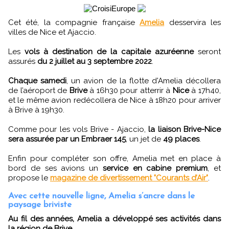
Cet été, la compagnie française
Amelia
desservira les
villes de Nice et Ajaccio.
Les
vols à destination de la capitale azuréenne
seront
assurés
du 2 juillet au 3 septembre 2022
.
Chaque samedi
, un avion de la flotte d'Amelia décollera
de l’aéroport de
Brive
à 16h30 pour atterrir à
Nice
à 17h40,
et le même avion redécollera de Nice à 18h20 pour arriver
à Brive à 19h30.
Comme pour les vols Brive - Ajaccio,
la liaison Brive-Nice
sera assurée par un Embraer 145
, un jet de
49 places
.
Enfin pour compléter son offre, Amelia met en place à
bord de ses avions un
service en cabine premium
, et
propose le
magazine de divertissement "Courants d’Air"
.
Avec cette nouvelle ligne, Amelia s’ancre dans le
paysage briviste
Au fil des années, Amelia a développé ses activités dans
la région de Brive
.