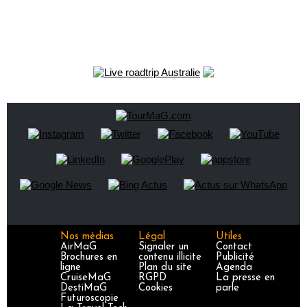
Nos médias
Légal
Utiles
AirMaG
Signaler un
Contact
Brochures en
contenu illicite
Publicité
ligne
Plan du site
Agenda
CruiseMaG
RGPD
La presse en
DestiMaG
Cookies
parle
Futuroscopie