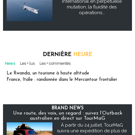
international en perpétuelle
mutation, la fluidité des
opérations...
DERNIÈRE
HEURE
News
Les + lus
Les + commentés
Le Rwanda, un tourisme à haute altitude
France, Italie : randonnée dans le Mercantour frontalier
BRAND NEWS
Une route, des voix, un regard : suivez l’Outback
australien en direct sur TourMaG
À partir du 24 juillet, TourMaG
suivra une expédition de plus de