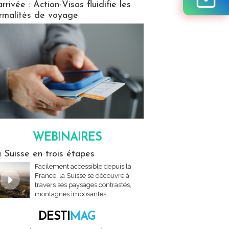
arrivée : Action-Visas fluidifie les
rmalités de voyage
WEBINAIRES
res
 Suisse en trois étapes
Facilement accessible depuis la
France, la Suisse se découvre à
travers ses paysages contrastés,
montagnes imposantes,...
DESTI
MAG
MAG