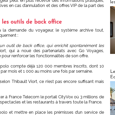
ageur peut en plus recevoir des informations pratiques,
le
ives en cas d’annulation et des offres VIP de la part des
les outils de back office
à la demande du voyageur, le système archive tout,
iquement :
n outil de back office, qui enrichit spontanément les
ort, qui a noué des partenariats avec Go Voyages,
our renforcer les fonctionnalités de son offre.
ipolo compte déjà 120 000 membres inscrits, dont 10
Distribu
 par mois et 1 000 au moins une fois par semaine.
Le
Ed
selon Thibault Viort, ce n’est pas encore suffisant mais
ter à France Telecom le portail CityVox où 3 millions de
 spectacles et les restaurants à travers toute la France.
ipolo et mettre en place les prémisses d’un service de