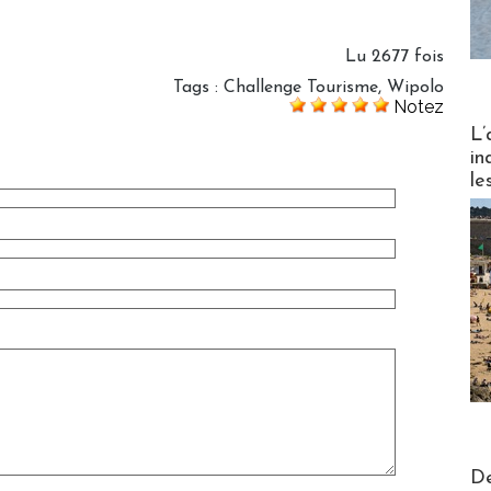
Lu 2677 fois
Tags
:
Challenge Tourisme
,
Wipolo
Notez
Partez
L’
in
le
Actus V
De