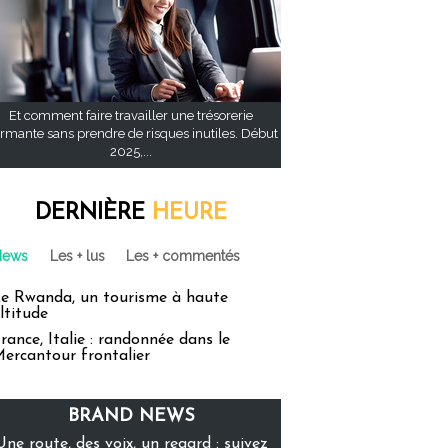
Et comment faire travailler une trésorerie
rmante sans prendre de risques inutiles. Début
2025,...
DERNIÈRE
HEURE
News
Les + lus
Les + commentés
e Rwanda, un tourisme à haute
ltitude
rance, Italie : randonnée dans le
ercantour frontalier
BRAND NEWS
Une route, des voix, un regard : suivez