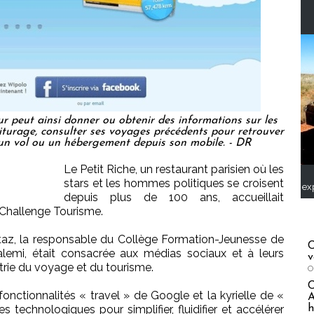
ur peut ainsi donner ou obtenir des informations sur les
iturage, consulter ses voyages précédents pour retrouver
z un vol ou un hébergement depuis son mobile. - DR
Le Petit Riche, un restaurant parisien où les
stars et les hommes politiques se croisent
ex
depuis plus de 100 ans, accueillait
e Challenge Tourisme.
ntaz, la responsable du Collège Formation-Jeunesse de
C
Salemi, était consacrée aux médias sociaux et à leurs
v
strie du voyage et du tourisme.
O
nctionnalités « travel » de Google et la kyrielle de «
A
h
s technologiques pour simplifier, fluidifier et accélérer