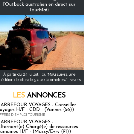
l’Outback australien en direct sur
TourMaG
À partir du 24 juillet, TourMaG suivra une
pédition de plus de 5 000 kilomètres à travers...
LES
ANNONCES
ARREFOUR VOYAGES - Conseiller
oyages H/F - CDD - (Vannes (56))
FFRES D'EMPLOI TOURISME
CARREFOUR VOYAGES -
lternant(e) Chargé(e) de ressources
umaines H/F - (Massy/Evry (91))