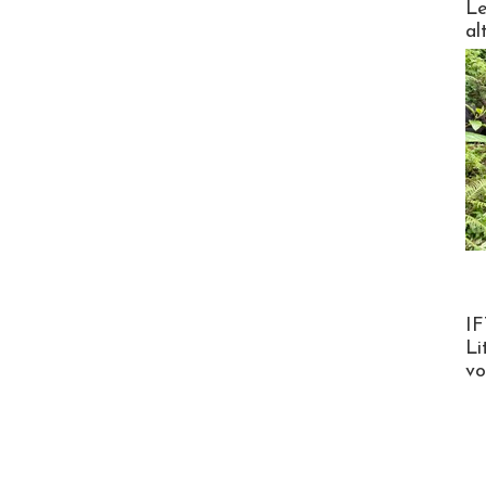
Le
al
Product
IF
Li
v