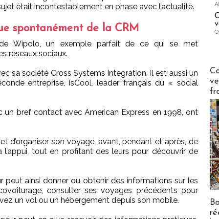
A
jet était incontestablement en phase avec l’actualité.
C
v
ique spontanément de la CRM
O
DG de Wipolo, un exemple parfait de ce qui se met
es réseaux sociaux.
Publi-n
Co
vec sa société Cross Systems Integration, il est aussi un
ve
onde entreprise, isCool, leader français du « social
fr
c un bref contact avec American Express en 1998, ont
et d’organiser son voyage, avant, pendant et après, de
l’appui, tout en profitant des leurs pour découvrir de
ur peut ainsi donner ou obtenir des informations sur les
covoiturage, consulter ses voyages précédents pour
ervez un vol ou un hébergement depuis son mobile.
Bo
ré