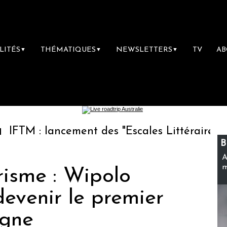
LITÉS
THÉMATIQUES
NEWSLETTERS
TV
A
▼
▼
▼
 lancement des "Escales Littéraires", la premi
B
A
m
risme : Wipolo
devenir le premier
igne