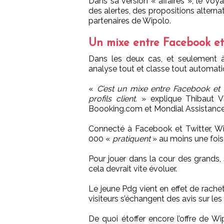
Dans sa version « affaires », le voy
des alertes, des propositions alternat
partenaires de Wipolo.
Un mixe entre Facebook et 
Dans les deux cas, et seulement 
analyse tout et classe tout automat
«
C’est un mixe entre Facebook et u
profils client.
» explique Thibaut Vi
Boooking.com et Mondial Assistance p
Connecté à Facebook et Twitter, W
000 «
pratiquent
» au moins une fois
Pour jouer dans la cour des grands, 
cela devrait vite évoluer.
Le jeune Pdg vient en effet de rache
visiteurs s’échangent des avis sur les
De quoi étoffer encore l’offre de W