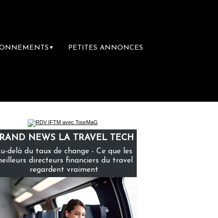
BONNEMENTS
PETITES ANNONCES
▼
ère librairie du voyage
Le groupe Sainte-
RAND NEWS LA TRAVEL TECH
u-delà du taux de change - Ce que les
eilleurs directeurs financiers du travel
regardent vraiment