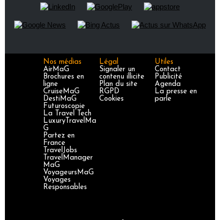
Nos médias
Légal
Utiles
AirMaG
Signaler un
Contact
Brochures en
contenu illicite
Publicité
ligne
Plan du site
Agenda
CruiseMaG
RGPD
La presse en
DestiMaG
Cookies
parle
Futuroscopie
La Travel Tech
LuxuryTravelMa
G
Partez en
France
TravelJobs
TravelManager
MaG
VoyageursMaG
Voyages
Responsables