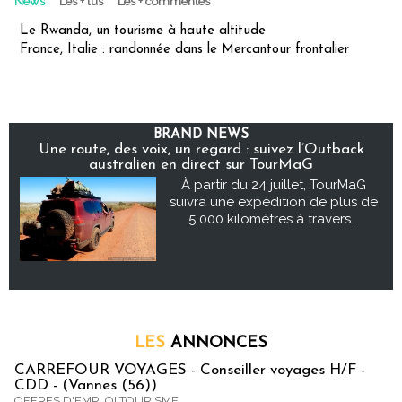
News
Les + lus
Les + commentés
Le Rwanda, un tourisme à haute altitude
France, Italie : randonnée dans le Mercantour frontalier
BRAND NEWS
Une route, des voix, un regard : suivez l’Outback
australien en direct sur TourMaG
À partir du 24 juillet, TourMaG
suivra une expédition de plus de
5 000 kilomètres à travers...
LES
ANNONCES
CARREFOUR VOYAGES - Conseiller voyages H/F -
CDD - (Vannes (56))
OFFRES D'EMPLOI TOURISME