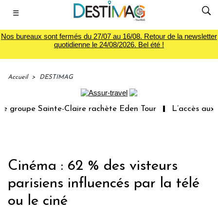
☰
Nos bureaux sont fermés du 27/07 au 16/08. Retour de la newsletter
quotidienne le 24/08/2026. Bel été !
Accueil
>
DESTIMAG
 groupe Sainte-Claire rachète Eden Tour
L’accès aux va
Cinéma : 62 % des visteurs
parisiens influencés par la télé
ou le ciné