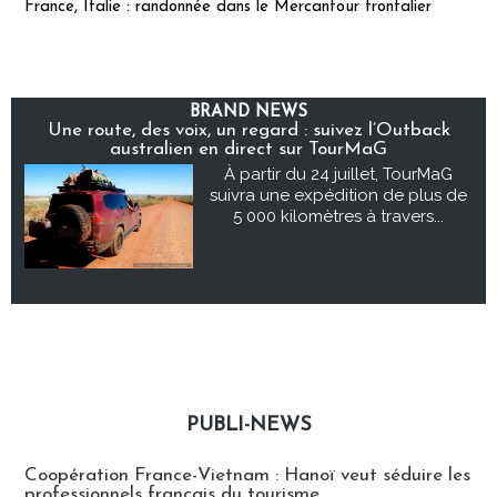
France, Italie : randonnée dans le Mercantour frontalier
BRAND NEWS
Une route, des voix, un regard : suivez l’Outback
australien en direct sur TourMaG
À partir du 24 juillet, TourMaG
suivra une expédition de plus de
5 000 kilomètres à travers...
PUBLI-NEWS
Publi-news
Coopération France-Vietnam : Hanoï veut séduire les
professionnels français du tourisme