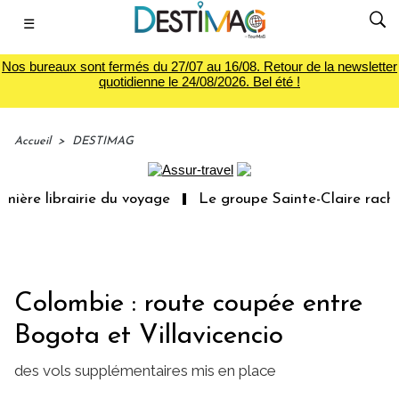
☰
Nos bureaux sont fermés du 27/07 au 16/08. Retour de la newsletter
quotidienne le 24/08/2026. Bel été !
Accueil
>
DESTIMAG
ière librairie du voyage
Le groupe Sainte-Claire rachèt
Colombie : route coupée entre
Bogota et Villavicencio
des vols supplémentaires mis en place