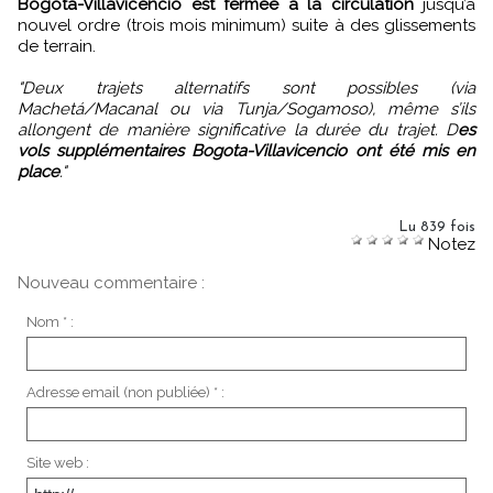
Bogota-Villavicencio est fermée à la circulation
jusqu’à
nouvel ordre (trois mois minimum) suite à des glissements
de terrain.
"Deux trajets alternatifs sont possibles (via
Machetá/Macanal ou via Tunja/Sogamoso), même s’ils
allongent de manière significative la durée du trajet. D
es
vols supplémentaires Bogota-Villavicencio ont été mis en
place
."
Lu 839 fois
Notez
Nouveau commentaire :
Nom * :
Adresse email (non publiée) * :
Site web :