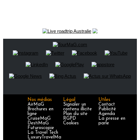
Nos médias
Légal
Utiles
AirMaG
Signaler un
Contact
Brochures en
contenu illicite
Publicité
ligne
Plan du site
Agenda
CruiseMaG
RGPD
La presse en
DestiMaG
Cookies
parle
Futuroscopie
La Travel Tech
LuxuryTravelMa