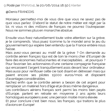
9.
Posté par
RNAV04L
le 20/06/2014 18:50
|
Alerter
@Denis FRANCOIS
Monsieur permettez-moi de vous dire que vous ne savez pas de
quoi vous parlez. D'abord le statut de notre métier est régit par la
loi, ni vous ni des millions de français ne pourrez l'outrepasser.
Nous ne sommes plus en monarchie absolue.
Ensuite vous fixez naturellement toute votre attention sur la grève,
je le comprends. Vous jouez (comme tu le monde) ainsi le jeu du
gouvernement qui espère bien entendu que la France entière nous
haïsse.
Mais avez-vous pensez au motif de la grève ? On demande au
contrôle aérien français (qui est de loin le moins cher d'Europe) de
faire des économies hallucinantes et inacceptables.....et pourquoi ?
Pour favoriser les actionnaires d'une certaine compagnie française
qui encaissent l'argent tranquillement assis devant leur ordinateur.
Mais aussi pour renflouer cette cie (soit disant en détresse) mais qui
paient encore ses pilotes 15000 euros/mois et disposent
d'avantages considérables.
Sachez enfin que le contrôle aérien a besoin de cet argent pour
remplacer un matériel hors d'âge et je dirais même dangereux.
Les contrôleurs aériens français sont parmi les moins bien payés
d'Europe, partent en retraite en moyenne 2 ans après leurs
homologues européens avec une pension moitié moins élevée.
Et pour conclure c'est bien nous, les français, qui traitons le plus
d'avions en Europe!