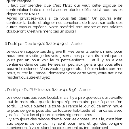
qu'on réagisse ?
Il faut comprendre que c'est l'Etat qui veut cette logique de
confrontation buté qu'il est à accumuler les déficits et à réduires les
dépenses de R&D !
Après, privatisez-nous si ça vous fait plaisir. On pourra enfin
controler la boite, et aligner nos conditions de travail sur celle des
autres pays européens. Notre matériel sera adapté et nos salaires
doubleront. C'est vraiment pas un souci !
6.
Posté par
Deb
le 19/06/2014 19:12
|
Alerter
Je vous en supplie pas de grève !!!! Mes parents partent mardi pour
nous rendre visite, je les vois 3 semaines par an, ils n'ont que 21
jours par an pour voir leurs petits-enfants .... et il y en a des
centaines dans ce cas. Pensez un peu aux gens à qui vous allez
pourrir l'existence ! Vous voulez gagner plus, hé bien faites comme
nous, quitter la France , demander votre carte verte, votre statut de
résident ou autre et fuyez !
7.
Posté par
DUPUY
le 20/06/2014 08:56
|
Alerter
Je ne connais pas votre boulot, mais il y a pire que vous qui travaille
tout le mois plus que le temps réglementaire pour à peine s'en
sortir.... Et vous plantez la toute la France le jour où ça emm nnuie
le plus de gens possible. La foutaise habituelle et française, avec
justificatifs bidon et pleurnicheries réglementaires
Il y a toujours des raisons d'améliorer les choses...mais là, c'est bien
aux dépens de ce qui n'y sont pour rien, et qui dès l'origine
subviennent à votre standing directement ou indirectement.