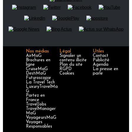
Nos médias
Légal
Utiles
AirMaG
Signaler un
Contact
Brochures en
contenu illicite
Publicité
ligne
Plan du site
Agenda
CruiseMaG
RGPD
La presse en
DestiMaG
Cookies
parle
Futuroscopie
La Travel Tech
LuxuryTravelMa
G
Partez en
France
TravelJobs
TravelManager
MaG
VoyageursMaG
Voyages
Responsables