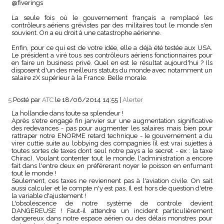
@fiverings
La seule fois où le gouvernement français a remplacé les
contrôleurs aériens grévistes par des militaires tout le monde s'en
souvient. On a eu droit à une catastrophe aérienne.
Enfin, pour ce qui est de votre idée, elle a déjà été testée aux USA.
Le président a viré tous ses contrôleurs aériens fonctionnaires pour
en faire un business privé. Quel en est le résultat aujourd'hui ? Ils
disposent d'un des meilleurs statuts du monde avec notamment un
salaire 2X supérieur à la France. Belle morale.
5.
Posté par
ATC
le 18/06/2014 14:55
|
Alerter
La hollandie dans toute sa splendeur !
Après s'etre engagé fin janvier sur une augmentation significative
des redevances - pas pour augmenter les salaires mais bien pour
rattraper notre ENORME retard technique - le gouvernement a du
virer cuttie suite au lobbying des compagnies (il est vrai sujettes à
toutes sortes de taxes dont seul notre pays a le secret - ex : la taxe
Chirac). Voulant contenter tout le monde, l'administration a encore
fait dans l'entre deux en préférerant noyer le poisson en enfumant
tout le monde !
Seulement, ces taxes ne reviennent pas à l'aviation civile. On sait
aussi calculer et le compte n'y est pas. Il est hors de question d'etre
la variable d'ajustement !
L'obsolescence de notre système de controle devient
DANGEREUSE ! Faut-il attendre un incident particulièrement
dangereux dans notre espace aérien ou des délais monstres pour