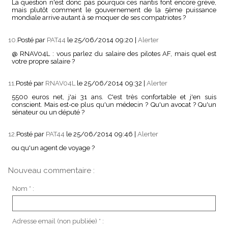
La question n'est donc pas pourquoi ces nantis font encore grève,
mais plutôt comment le gouvernement de la 5ème puissance
mondiale arrive autant à se moquer de ses compatriotes ?
10.
Posté par
PAT44
le 25/06/2014 09:20
|
Alerter
@ RNAV04L : vous parlez du salaire des pilotes AF, mais quel est
votre propre salaire ?
11.
Posté par
RNAV04L
le 25/06/2014 09:32
|
Alerter
5500 euros net, j'ai 31 ans. C'est très confortable et j'en suis
conscient. Mais est-ce plus qu'un médecin ? Qu'un avocat ? Qu'un
sénateur ou un député ?
12.
Posté par
PAT44
le 25/06/2014 09:46
|
Alerter
ou qu'un agent de voyage ?
Nouveau commentaire :
Nom * :
Adresse email (non publiée) * :