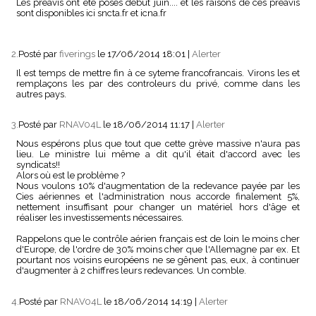
Les préavis ont été posés début juin.... et les raisons de ces préavis
sont disponibles ici sncta.fr et icna.fr
2.
Posté par
fiverings
le 17/06/2014 18:01
|
Alerter
Il est temps de mettre fin à ce syteme francofrancais. Virons les et
remplaçons les par des controleurs du privé, comme dans les
autres pays.
3.
Posté par
RNAV04L
le 18/06/2014 11:17
|
Alerter
Nous espérons plus que tout que cette grève massive n'aura pas
lieu. Le ministre lui même a dit qu'il était d'accord avec les
syndicats!!
Alors où est le problème ?
Nous voulons 10% d'augmentation de la redevance payée par les
Cies aériennes et l'administration nous accorde finalement 5%,
nettement insuffisant pour changer un matériel hors d'âge et
réaliser les investissements nécessaires.
Rappelons que le contrôle aérien français est de loin le moins cher
d'Europe, de l'ordre de 30% moins cher que l'Allemagne par ex. Et
pourtant nos voisins européens ne se gênent pas, eux, à continuer
d'augmenter à 2 chiffres leurs redevances. Un comble.
4.
Posté par
RNAV04L
le 18/06/2014 14:19
|
Alerter