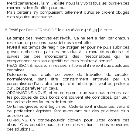
Merci camarades , la m.... existe, nous la vivons tous les jours en ces
moments de difficultés pour tous.
Mais certains s'y complaisent tellement qu'ils se croient obligés
d'en rajouter une couche.
8.
Posté par
Denis FRANCOIS
le 20/06/2014 16:34
|
Alerter
Le temps des invectives est révolu! Ça ne sert à rien, car chacun
reste sur ses positions, aussi débiles soient-elles.
NON! Il est temps de réagir, de s'organiser pour ne plus subir ces
grèves orchestrées par des individus à la moralité douteuse, et
suivies par des inconscients, des irresponsables qui ne
comprennent rien aux objectifs de leurs "maîtres à penser"...
REAGISSONS: nous sommes des millions et il ne sont que quelques
centaines.
Défendons nos droits de vivre, de travailler, de circuler
normalement, sans être constamment entravés par un
corporatisme d'un autre temps, qui fait ce qu'il veut au prétexte
qu'il peut paralyser un pays.
ORGANISONS-NOUS, et ne comptons que sur nous-mêmes, car
les politiques de tous bords ont souvent été complices, par leur
couardise, de ces fauteurs de trouble....
Certaines grèves sont légitimes....Celle-là sont indécentes, venant
de professions égoïstes s’arque-boutant sur des privilèges d'un
autre temps...
FORMONS un contre-pouvoir citoyen pour lutter contre ces
abus.....C'est possible: nous sommes des millions.... nous trouverons
des solutions....