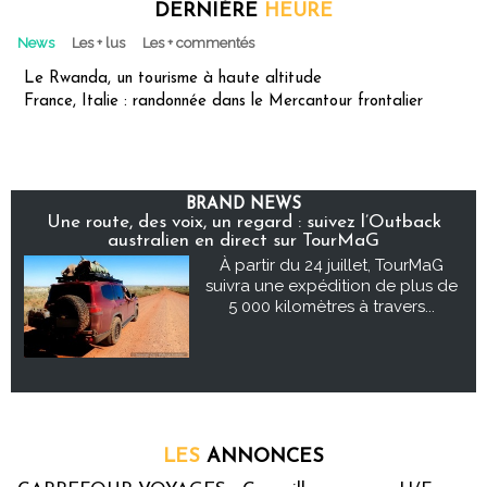
DERNIÈRE
HEURE
News
Les + lus
Les + commentés
Le Rwanda, un tourisme à haute altitude
France, Italie : randonnée dans le Mercantour frontalier
BRAND NEWS
Une route, des voix, un regard : suivez l’Outback
australien en direct sur TourMaG
À partir du 24 juillet, TourMaG
suivra une expédition de plus de
5 000 kilomètres à travers...
LES
ANNONCES