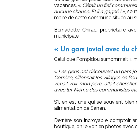
vacances. «
C’était un fief communis
aucune chance. Et il a gagné !
», se r
maire de cette commune située au s
Bernadette Chirac, propriétaire a
municipale.
« Un gars jovial avec du c
Celui que Pompidou surnommait « mo
«
Les gens ont découvert un gars jov
Corrèze, sillonnait les villages en P
venait voir mon père, allait chercher
avec lui. Même des communistes étai
S’il en est une qui se souvient bien d
alimentation de Sarran.
Derrière son incroyable comptoir ann
boutique, on le voit en photos avec d