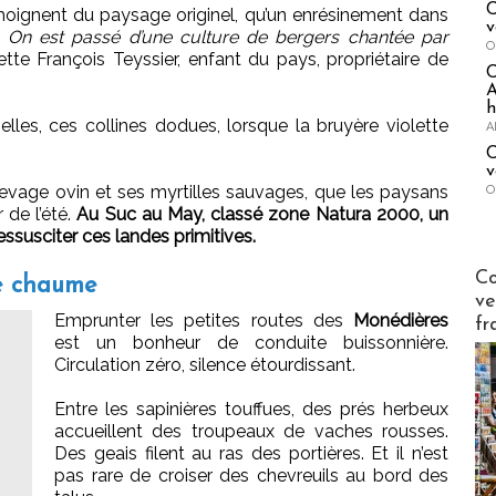
C
émoignent du paysage originel, qu’un enrésinement dans
v
«
On est passé d’une culture de bergers chantée par
O
ette François Teyssier, enfant du pays, propriétaire de
A
h
belles, ces collines dodues, lorsque la bruyère violette
A
C
v
levage ovin et ses myrtilles sauvages, que les paysans
O
de l’été.
Au Suc au May, classé zone Natura 2000, un
usciter ces landes primitives.
Publi-n
Co
de chaume
ve
Emprunter les petites routes des
Monédières
fr
est un bonheur de conduite buissonnière.
Circulation zéro, silence étourdissant.
Entre les sapinières touffues, des prés herbeux
accueillent des troupeaux de vaches rousses.
Des geais filent au ras des portières. Et il n’est
pas rare de croiser des chevreuils au bord des