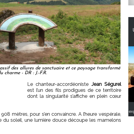
ssif des allures de sanctuaire et ce paysage transformé
u charme - DR : J.-F.R.
Le chanteur-accordéoniste
Jean Ségurel
est l’un des fils prodigues de ce territoire
dont la singularité s’affiche en plein cœur
ex
à 908 mètres, pour s’en convaincre. A l’heure vespérale,
ure du soleil, une lumière douce découpe les mamelons