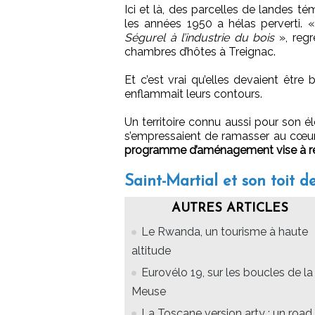
Ici et là, des parcelles de landes t
les années 1950 a hélas perverti. 
Ségurel à l’industrie du bois
», regr
chambres d’hôtes à Treignac.
Et c’est vrai qu’elles devaient être 
enflammait leurs contours.
Un territoire connu aussi pour son é
s’empressaient de ramasser au cœur 
programme d’aménagement vise à ress
Saint-Martial et son toit 
AUTRES ARTICLES
Le Rwanda, un tourisme à haute
altitude
Eurovélo 19, sur les boucles de la
Meuse
La Toscane version arty : un road