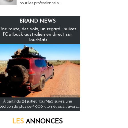
pour les professionnels...
BRAND NEWS
Une route, des voix, un regard : suivez
l’Outback australien en direct sur
TourMaG
À partir du 24 juillet, TourMaG suivra une
pédition de plus de 5 000 kilomètres à travers...
LES
ANNONCES