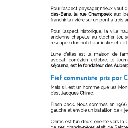
Pour l’aspect paysager, mieux vaut 
des-Bans, la rue Champseix
aux bel
franchir la rivière sur un pont à trois
Pour l’aspect historique, la ville h
ancienne chapelle au clocher tor, 
rescapée d’un hôtel particulier et de
L’une d’elles est la maison de fam
avocat corrézien célèbre, le jour
séjourna, est le fondateur des Auber
Fief communiste pris par C
Mais s’il est un homme que les Moné
c’est
Jacques Chirac
.
Flash back. Nous sommes en 1966,
gauche et envoie un bataillon de « jeu
Chirac est l’un d’eux, orienté vers la
de ses grands-pères était de Sainte-