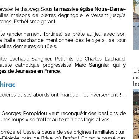
dévaler le thalweg. Sous
la massive église Notre-Dame-
les maisons de pierres dégringole le versant jusqu’à
 arches. Esthétisme garanti.
aute (anciennement fortifiée) se prête au jeu avec son
sa halle marchande mentionnée dès le 13e s., sa tour
 belles demeures du 16e s.
ille Lachaud-Sangnier. Petit-fils de Charles Lachaud,
naliste catholique progressiste
Marc Sangnier, qui y
Partez
L’
ges de Jeunesse en France.
in
le
hirac
dières et ses abords ont marqué - et inversement ! -,
 Georges Pompidou veut reconquérir des bastions de
nes loups » se frotter au terrain des législatives.
 Corrèze et Ussel à cause de ses origines familiales : l’un
Féréole, près de Brive, où l’enfant Chirac a passé des