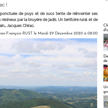
ac !
ponctuée de puys et de sucs tente de réinventer ses
ésineux par la bruyère de jadis. Un territoire rural et de
Les off
ain… Jacques Chirac.
Ch
d'
Jean-François RUST le Mardi 29 Décembre 2020 à 08:00
De
de
Un
gr