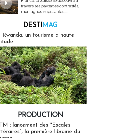
France, la Suisse se découvre à
travers ses paysages contrastés,
montagnes imposantes,...
DESTI
MAG
MAG
 Rwanda, un tourisme à haute
titude
PRODUCTION
ion
TM : lancement des "Escales
ttéraires", la première librairie du