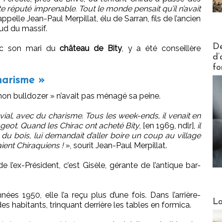
te réputé imprenable. Tout le monde pensait qu’il n’avait
appelle Jean-Paul Merpillat, élu de Sarran, fils de l’ancien
ud du massif.
Actus V
De
vec son mari du
château de Bity
, y a été conseillère
d’
fo
harisme »
n bulldozer » n’avait pas ménagé sa peine.
ial, avec du charisme. Tous les week-ends, il venait en
eugeot. Quand les Chirac ont acheté Bity
, [en 1969, ndlr],
il
 du bois, lui demandait d’aller boire un coup au village
ent Chiraquiens !
», sourit Jean-Paul Merpillat.
e l’ex-Président, c’est Gisèle, gérante de l’antique bar-
ées 1950, elle l’a reçu plus d’une fois. Dans l’arrière-
Webinai
La
es habitants, trinquant derrière les tables en formica.