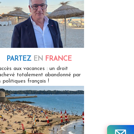
PARTEZ
EN
FRANCE
 en France
accès aux vacances : un droit
achevé totalement abandonné par
s politiques français !