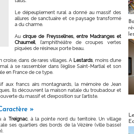
talus.
Le dépeuplement rural a donné au massif des
allures de sanctuaire et ce paysage transformé
Bo
a du charme.
ré
le
Au
cirque de Freysselines, entre Madranges et
Chaumeil
, l’amphithéâtre de croupes vertes
piquées de résineux porte beau.
 croise, dans de rares villages. A
Lestards
, moins d’une
n mal à se rassembler dans l’église Saint-Martial et son
ule en France de ce type.
sif aux francs airs montagnards, la mémoire de Jean
ques. Ils découvrent la maison natale du troubadour et
verte du massif et d’exposition sur l’artiste.
 Caractère »
Distribu
Le
eu à
Treignac
, à la pointe nord du territoire. Un village
Ed
tale ses quartiers des bords de la Vézère (ville basse)
).