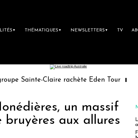
LITÉS
THÉMATIQUES
NEWSLETTERS
TV
A
▼
▼
▼
te-Claire rachète Eden Tour
L’accès aux v
Monédières, un massif
e bruyères aux allures
L
a
F
M