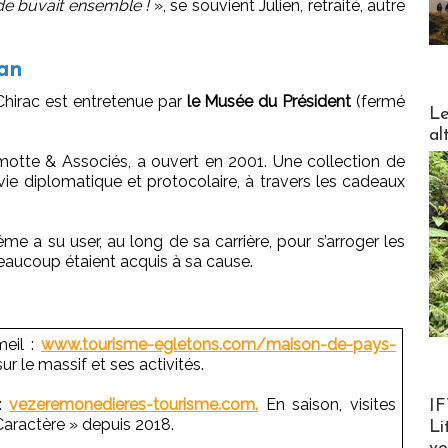
de buvait ensemble !
», se souvient Julien, retraité, autre
ran
Chirac est entretenue par
le Musée du Président
(fermé
DESTI
Le
al
lmotte & Associés, a ouvert en 2001. Une collection de
ie diplomatique et protocolaire, à travers les cadeaux
 a su user, au long de sa carrière, pour s’arroger les
aucoup étaient acquis à sa cause.
meil :
www.tourisme-egletons.com/maison-de-pays-
sur le massif et ses activités.
Product
:
vezeremonedieres-tourisme.com.
En saison, visites
IF
 Caractère » depuis 2018.
Li