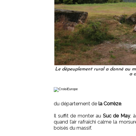
Le dépeuplement rural a donné au ma
a d
du département de
la Corrèze
.
Il suffit de monter au
Suc de May
, 
quand l’air rafraîchi calme la mors
boisés du massif.