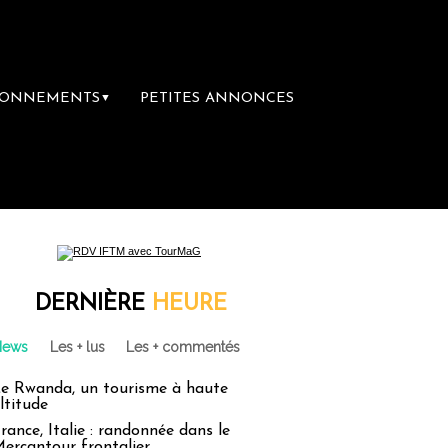
BONNEMENTS
PETITES ANNONCES
▼
acances : un droit inachevé totalement aband
DERNIÈRE
HEURE
News
Les + lus
Les + commentés
e Rwanda, un tourisme à haute
ltitude
rance, Italie : randonnée dans le
ercantour frontalier