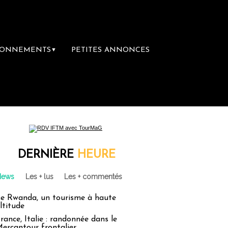
BONNEMENTS
PETITES ANNONCES
▼
e librairie du voyage
Le groupe Sainte-Cl
DERNIÈRE
HEURE
News
Les + lus
Les + commentés
e Rwanda, un tourisme à haute
ltitude
rance, Italie : randonnée dans le
ercantour frontalier