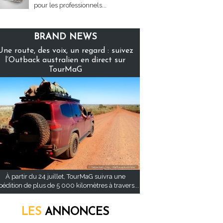
pour les professionnels...
BRAND NEWS
Une route, des voix, un regard : suivez
l’Outback australien en direct sur
TourMaG
À partir du 24 juillet, TourMaG suivra une
pédition de plus de 5 000 kilomètres à travers...
LES
ANNONCES