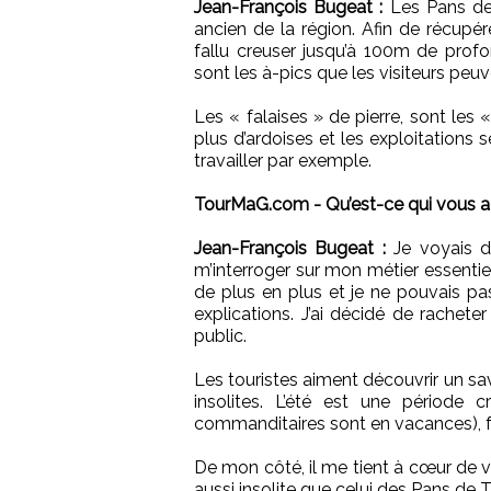
Jean-François Bugeat :
Les Pans de T
ancien de la région. Afin de récupér
fallu creuser jusqu’à 100m de profon
sont les à-pics que les visiteurs peuve
Les « falaises » de pierre, sont les 
plus d’ardoises et les exploitations
travailler par exemple.
TourMaG.com - Qu’est-ce qui vous a in
Jean-François Bugeat :
Je voyais de
m’interroger sur mon métier essentie
de plus en plus et je ne pouvais pas
explications. J’ai décidé de rachete
public.
Les touristes aiment découvrir un sav
insolites. L’été est une période c
commanditaires sont en vacances), f
De mon côté, il me tient à cœur de v
aussi insolite que celui des Pans de 