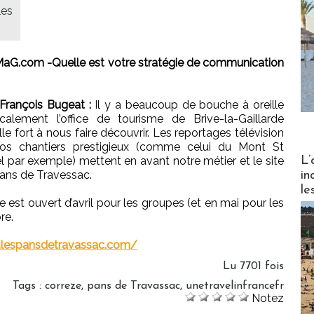
les
aG.com -Quelle est votre stratégie de communication
François Bugeat :
Il y a beaucoup de bouche à oreille
calement l’office de tourisme de Brive-la-Gaillarde
lle fort à nous faire découvrir. Les reportages télévision
nos chantiers prestigieux (comme celui du Mont St
Partez
L’
l par exemple) mettent en avant notre métier et le site
ans de Travessac.
in
le
te est ouvert d’avril pour les groupes (et en mai pour les
re.
.lespansdetravassac.com/
Lu 7701 fois
Tags
:
correze
,
pans de Travassac
,
unetravelinfrancefr
Notez