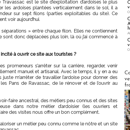
ravassac est le site d’exploitation d’ardoises le plus
C
v
er les ardoises plantées verticalement dans le sol, il a
O
deur sur sept filons (parties exploitables du site). Ce
nt voir aujourd’hui.
A
h
« séparations » entre chaque filon. Elles ne contiennent
A
 se sont donc déplacées plus loin, là où j’ai commencé à
C
v
O
cité à ouvrir ce site aux touristes ?
s promeneurs s’arrêter sur la carrière, regarder, venir
Publi-n
llement manuel et artisanal. Avec le temps, il y en a eu
Co
 juste m’arrêter de travailler l’ardoise pour donner des
ve
r les Pans de Ravassac, de le rénover et de l’ouvrir au
fr
oir-faire ancestral, des métiers peu connus et des sites
reuse dans notre métier d’ardoisier (les ouvriers et
aire des visites nous offre un bon complément.
aloriser un métier peu connu comme le nôtre et un site
Tarvassac.