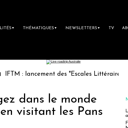
LITÉS
THÉMATIQUES
NEWSLETTERS
TV
A
▼
▼
▼
ancement des "Escales Littéraires", la premièr
ngez dans le monde
en visitant les Pans
L
a
F
M