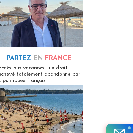
PARTEZ
EN
FRANCE
 en France
accès aux vacances : un droit
achevé totalement abandonné par
s politiques français !