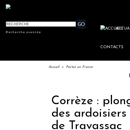
ACTUA
Recherche avancée
CONTACTS
Accueil
>
Partez en France
IFTM : l
Corrèze : plo
des ardoisiers 
de Travassac