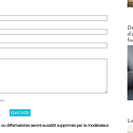
Actus V
De
d’
fo
res
Webinai
La
x ou diffamatoires seront aussitôt supprimés par le modérateur.