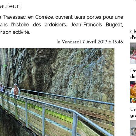
auteur !
e Travassac, en Corrèze, ouvrent leurs portes pour une
ans l’histoire des ardoisiers. Jean-François Bugeat,
Les off
r son activité.
Ch
d'
le Vendredi 7 Avril 2017 à 15:48
De
de
Un
gr