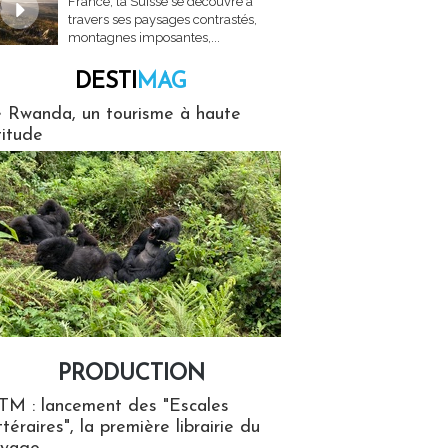
France, la Suisse se découvre à
travers ses paysages contrastés,
montagnes imposantes,...
DESTI
MAG
MAG
 Rwanda, un tourisme à haute
titude
PRODUCTION
ion
TM : lancement des "Escales
ttéraires", la première librairie du