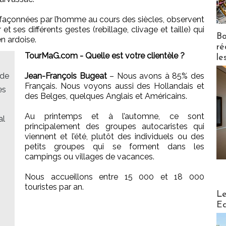
s façonnées par l’homme au cours des siècles, observent
r et ses différents gestes (rebillage, clivage et taille) qui
Bo
n ardoise.
ré
TourMaG.com - Quelle est votre clientèle ?
le
 de
Jean-François Bugeat
– Nous avons à 85% des
Français. Nous voyons aussi des Hollandais et
es
des Belges, quelques Anglais et Américains.
Au printemps et à l’automne, ce sont
al
principalement des groupes autocaristes qui
viennent et l’été, plutôt des individuels ou des
petits groupes qui se forment dans les
campings ou villages de vacances.
Nous accueillons entre 15 000 et 18 000
touristes par an.
Distribu
Le
0
Ed