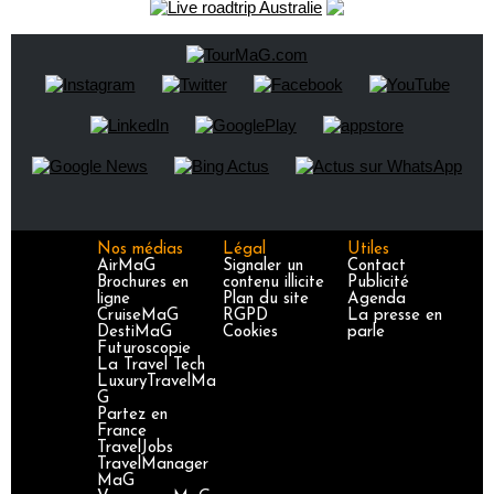
Nos médias
Légal
Utiles
AirMaG
Signaler un
Contact
Brochures en
contenu illicite
Publicité
ligne
Plan du site
Agenda
CruiseMaG
RGPD
La presse en
DestiMaG
Cookies
parle
Futuroscopie
La Travel Tech
LuxuryTravelMa
G
Partez en
France
TravelJobs
TravelManager
MaG