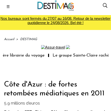
☰
Nos bureaux sont fermés du 27/07 au 16/08. Retour de la newsletter
quotidienne le 24/08/2026. Bel été !
Accueil
>
DESTIMAG
re librairie du voyage
Le groupe Sainte-Claire rachète
Côte d'Azur : de fortes
retombées médiatiques en 2011
5,9 millions d'euros