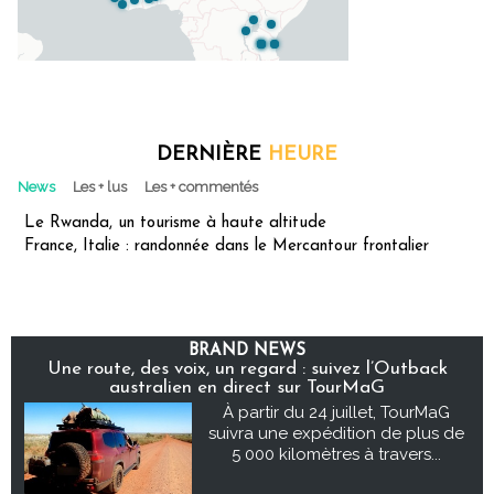
DERNIÈRE
HEURE
News
Les + lus
Les + commentés
Le Rwanda, un tourisme à haute altitude
France, Italie : randonnée dans le Mercantour frontalier
BRAND NEWS
Une route, des voix, un regard : suivez l’Outback
australien en direct sur TourMaG
À partir du 24 juillet, TourMaG
suivra une expédition de plus de
5 000 kilomètres à travers...