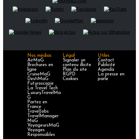
Nos médias
Légal
Utiles
AirMaG
Signaler un
Contact
Brochures en
contenu illicite
Publicité
ligne
Plan du site
Agenda
CruiseMaG
RGPD
La presse en
DestiMaG
Cookies
parle
Futuroscopie
La Travel Tech
LuxuryTravelMa
G
Partez en
France
TravelJobs
TravelManager
MaG
VoyageursMaG
Voyages
Responsables