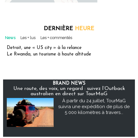
DERNIÈRE
HEURE
News
Les + lus
Les + commentés
Detroit, une « US city » à la relance
Le Rwanda, un tourisme à haute altitude
BRAND NEWS
Une route, des voix, un regard : suivez l’Outback
australien en direct sur TourMaG
À partir du 24 juillet, TourMaG
suivra une expédition de plus de
5 000 kilomètres à travers...