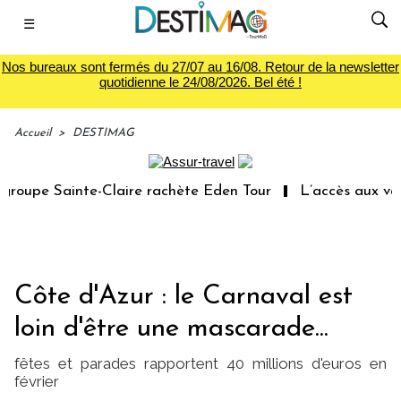
☰
Nos bureaux sont fermés du 27/07 au 16/08. Retour de la newsletter
quotidienne le 24/08/2026. Bel été !
Accueil
>
DESTIMAG
oupe Sainte-Claire rachète Eden Tour
L’accès aux vacan
Côte d'Azur : le Carnaval est
loin d'être une mascarade...
fêtes et parades rapportent 40 millions d'euros en
février