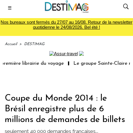
☰
Nos bureaux sont fermés du 27/07 au 16/08. Retour de la newsletter
quotidienne le 24/08/2026. Bel été !
Accueil
>
DESTIMAG
remière librairie du voyage
Le groupe Sainte-Claire rac
Coupe du Monde 2014 : le
Brésil enregistre plus de 6
millions de demandes de billets
seulement 40 000 demandes françaises...