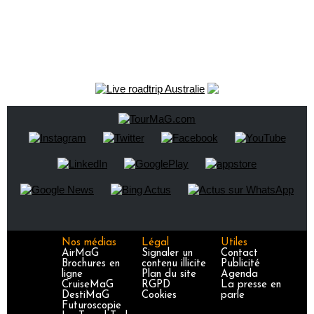
Nos médias
Légal
Utiles
AirMaG
Signaler un
Contact
Brochures en
contenu illicite
Publicité
ligne
Plan du site
Agenda
CruiseMaG
RGPD
La presse en
DestiMaG
Cookies
parle
Futuroscopie