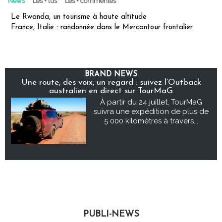
News
Les + lus
Les + commentés
Le Rwanda, un tourisme à haute altitude
France, Italie : randonnée dans le Mercantour frontalier
BRAND NEWS
Une route, des voix, un regard : suivez l’Outback
australien en direct sur TourMaG
À partir du 24 juillet, TourMaG
suivra une expédition de plus de
5 000 kilomètres à travers...
PUBLI-NEWS