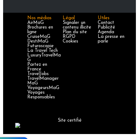
Nos médias
Légal
Utiles
AirMaG
Signaler un
Contact
Brochures en
contenu illicite
Publicité
ligne
Plan du site
Agenda
CruiseMaG
RGPD
La presse en
DestiMaG
Cookies
parle
Futuroscopie
La Travel Tech
LuxuryTravelMa
G
Partez en
France
TravelJobs
TravelManager
MaG
VoyageursMaG
Voyages
Responsables
Site certifié