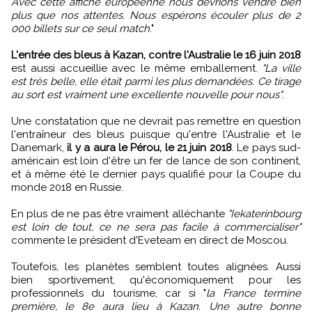
Avec cette affiche européenne nous devrions vendre bien
plus que nos attentes. Nous espérons écouler plus de 2
000 billets sur ce seul match
."
L'entrée des bleus à Kazan, contre l'Australie le 16 juin 2018
est aussi accueillie avec le même emballement.
"La ville
est très belle, elle était parmi les plus demandées. Ce tirage
au sort est vraiment une excellente nouvelle pour nous"
.
Une constatation que ne devrait pas remettre en question
l'entraîneur des bleus puisque qu'entre l'Australie et le
Danemark,
il y a aura le Pérou, le 21 juin 2018
. Le pays sud-
américain est loin d'être un fer de lance de son continent,
et à même été le dernier pays qualifié pour la Coupe du
monde 2018 en Russie.
En plus de ne pas être vraiment alléchante
"Iekaterinbourg
est loin de tout, ce ne sera pas facile à commercialiser"
commente le président d'Eveteam en direct de Moscou.
Toutefois, les planètes semblent toutes alignées. Aussi
bien sportivement, qu'économiquement pour les
professionnels du tourisme, car si "
la France termine
première, le 8e aura lieu à Kazan. Une autre bonne