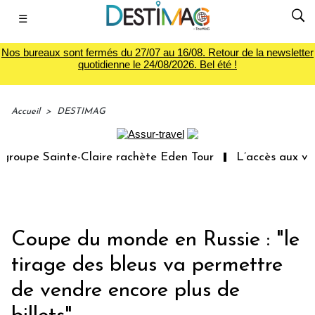
☰
Nos bureaux sont fermés du 27/07 au 16/08. Retour de la newsletter
quotidienne le 24/08/2026. Bel été !
Accueil
>
DESTIMAG
oupe Sainte-Claire rachète Eden Tour
L’accès aux vacan
Coupe du monde en Russie : "le
tirage des bleus va permettre
de vendre encore plus de