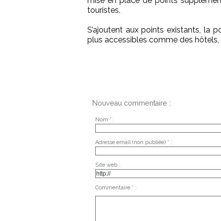
mise en place de points supplément
touristes.
S’ajoutent aux points existants, la po
plus accessibles comme des hôtels,
Nouveau commentaire :
Nom * :
Adresse email (non publiée) * :
Site web :
Commentaire * :