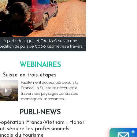
À partir du 24 juillet, TourMaG suivra une
pédition de plus de 5 000 kilomètres à travers...
WEBINAIRES
res
 Suisse en trois étapes
Facilement accessible depuis la
France, la Suisse se découvre à
travers ses paysages contrastés,
montagnes imposantes,...
PUBLI-NEWS
ews
opération France-Vietnam : Hanoï
ut séduire les professionnels
ançais du tourisme