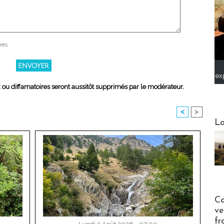
res
ex
x ou diffamatoires seront aussitôt supprimés par le modérateur.
<
>
Webinai
La
Publi-n
Co
ve
fr