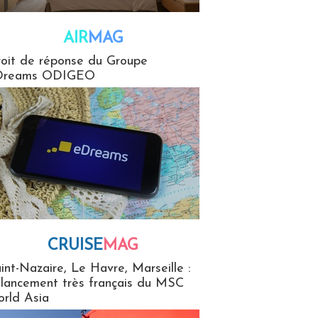
AIR
MAG
G
oit de réponse du Groupe
Dreams ODIGEO
CRUISE
MAG
MaG
int-Nazaire, Le Havre, Marseille :
 lancement très français du MSC
rld Asia