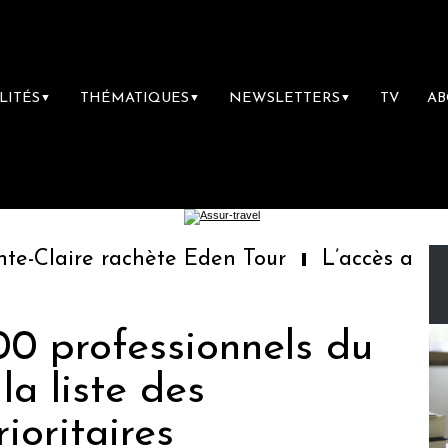
LITÉS
THÉMATIQUES
NEWSLETTERS
TV
A
▼
▼
▼
Claire rachète Eden Tour
L’accès aux vaca
00 professionnels du
la liste des
ioritaires