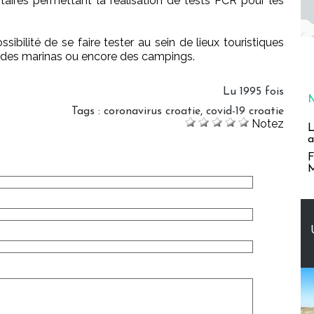
aires permettant la réalisation de tests PCR pour les
ssibilité de se faire tester au sein de lieux touristiques
 des marinas ou encore des campings.
Lu 1995 fois
Tags
:
coronavirus croatie
,
covid-19 croatie
Notez
L
a
F
M