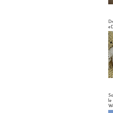
AirMa
Dr
e
Cruise
Sa
le
Wo