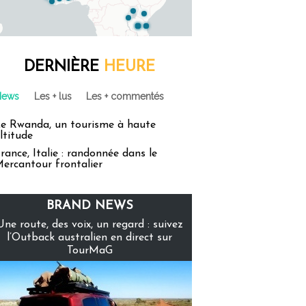
DERNIÈRE
HEURE
News
Les + lus
Les + commentés
e Rwanda, un tourisme à haute
ltitude
rance, Italie : randonnée dans le
ercantour frontalier
BRAND NEWS
Une route, des voix, un regard : suivez
l’Outback australien en direct sur
TourMaG