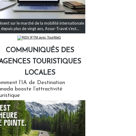
ésent sur le marché de la mobilité internationale
depuis plus de vingt ans, Assur-Travel s'est...
COMMUNIQUÉS DES
AGENCES TOURISTIQUES
LOCALES
qués des agences touristiques locales
mment l’IA de Destination
nada booste l’attractivité
uristique