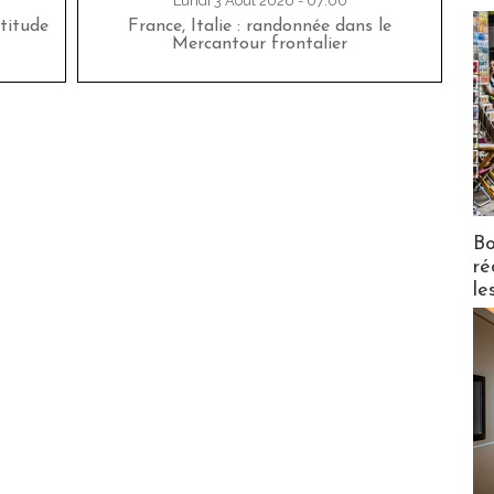
Lundi 3 Août 2026 - 07:00
titude
France, Italie : randonnée dans le
Mercantour frontalier
Bo
ré
le