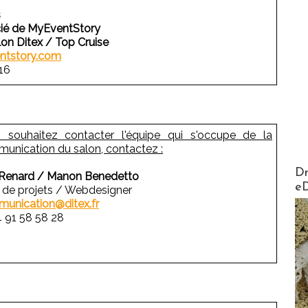
s
cié de MyEventStory
lon Ditex / Top Cruise
ntstory.com
16
 souhaitez contacter l'équipe qui s'occupe de la
unication du salon, contactez :
AirMa
Dr
Renard / Manon Benedetto
e
 de projets / Webdesigner
unication@ditex.fr
4 91 58 58 28