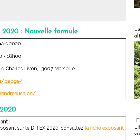
DESTI
Le
e 2020 : Nouvelle formule
al
mars 2020
0 - 18h00
rd Charles Livon, 13007 Marseille
fr/badge/
erendreausalon/
 2020
Product
IF
ant !
Li
xposant sur le DITEX 2020, consultez
la fiche exposant
v