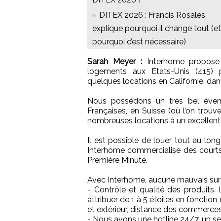
DITEX 2026 : Francis Rosales
explique pourquoi il change tout (et
pourquoi c’est nécessaire)
Sarah Meyer :
Interhome propose 
logements aux Etats-Unis (415) p
quelques locations en Californie, dan
Nous possédons un très bel éven
Françaises, en Suisse (où l’on trou
nombreuses locations à un excellent r
Il est possible de louer tout au lon
Interhome commercialise des courts s
Première Minute.
Avec Interhome, aucune mauvais surp
- Contrôle et qualité des produits
attribuer de 1 à 5 étoiles en fonctio
et extérieur, distance des commerces,
- Nous avons une hotline 24/7, un s