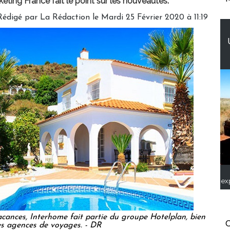
keting France fait le point sur les nouveautés.
Rédigé par
La Rédaction
le Mardi 25 Février 2020 à 11:19
ex
cances, Interhome fait partie du groupe Hotelplan, bien
C
s agences de voyages. - DR