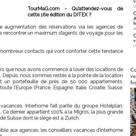
v
O
TourMaG.com - Qu’attendez-vous de
cette 16e édition du DITEX ?
A
h
 augmentation des réservations via les agences de
A
e rencontrer un maximum d’agents de voyage pour les
C
v
O
nombreux contacts qui vont conforter cette tendance
Publi-n
eurs que nous avons commencé à louer des locations de
Co
 Depuis, nous sommes restés à la pointe de la location
ve
nt un portefeuille de près de 50 000 appartements,
fr
toute l’Europe (France, Espagne, Italie, Croatie, Suisse,
vacances, Interhome fait partie du groupe Hotelplan,
Ce dernier appartient 100% à la Migros, la plus grande
e Suisse dont le siège est à Zürich.
ible aux agences, les conseillers vacances d’Interhome