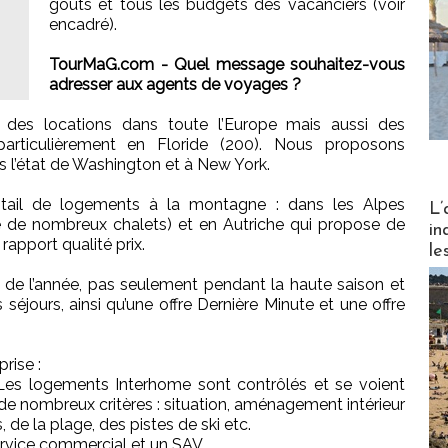
goûts et tous les budgets des vacanciers (voir
encadré).
TourMaG.com - Quel message souhaitez-vous
adresser aux agents de voyages ?
des locations dans toute l’Europe mais aussi des
articulièrement en Floride (200). Nous proposons
s l’état de Washington et à New York.
Partez
tail de logements à la montagne : dans les Alpes
L’
ve de nombreux chalets) et en Autriche qui propose de
in
apport qualité prix.
le
g de l’année, pas seulement pendant la haute saison et
éjours, ainsi qu’une offre Dernière Minute et une offre
rise :
. Les logements Interhome sont contrôlés et se voient
n de nombreux critères : situation, aménagement intérieur
 de la plage, des pistes de ski etc.
ervice commercial et un SAV.