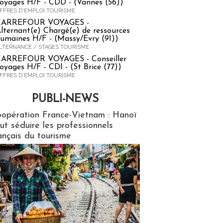
oyages H/F - CDD - (Vannes (56))
FFRES D'EMPLOI TOURISME
CARREFOUR VOYAGES -
lternant(e) Chargé(e) de ressources
umaines H/F - (Massy/Evry (91))
LTERNANCE / STAGES TOURISME
ARREFOUR VOYAGES - Conseiller
oyages H/F - CDI - (St Brice (77))
FFRES D'EMPLOI TOURISME
PUBLI-NEWS
ews
opération France-Vietnam : Hanoï
ut séduire les professionnels
ançais du tourisme