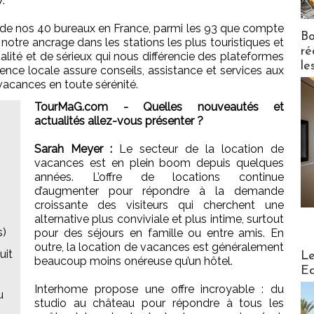
.
s de nos 40 bureaux en France, parmi les 93 que compte
Bo
notre ancrage dans les stations les plus touristiques et
ré
alité et de sérieux qui nous différencie des plateformes
le
nce locale assure conseils, assistance et services aux
vacances en toute sérénité.
TourMaG.com - Quelles nouveautés et
actualités allez-vous présenter ?
Sarah Meyer :
Le secteur de la location de
vacances est en plein boom depuis quelques
années. L’offre de locations continue
d’augmenter pour répondre à la demande
croissante des visiteurs qui cherchent une
alternative plus conviviale et plus intime, surtout
s)
pour des séjours en famille ou entre amis. En
outre, la location de vacances est généralement
Distribu
uit
Le
beaucoup moins onéreuse qu’un hôtel.
Ed
Interhome propose une offre incroyable : du
u
studio au château pour répondre à tous les