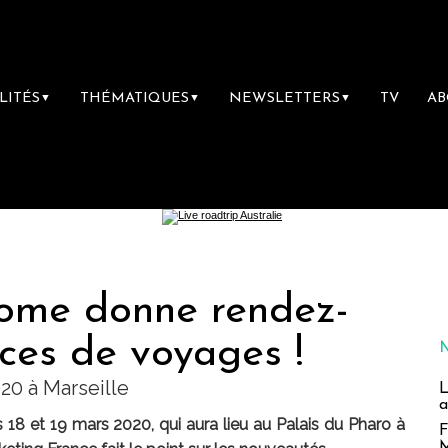
LITÉS
THÉMATIQUES
NEWSLETTERS
TV
A
▼
▼
▼
home donne rendez-
ces de voyages !
20 à Marseille
L
a
18 et 19 mars 2020, qui aura lieu au Palais du Pharo à
F
M