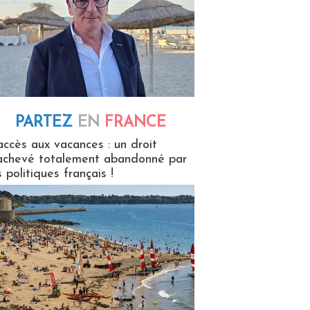
PARTEZ
EN
FRANCE
 en France
accès aux vacances : un droit
achevé totalement abandonné par
s politiques français !