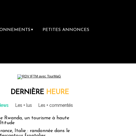
BONNEMENTS
PETITES ANNONCES
▼
DERNIÈRE
HEURE
News
Les + lus
Les + commentés
e Rwanda, un tourisme à haute
ltitude
rance, Italie : randonnée dans le
ercantour frontalier