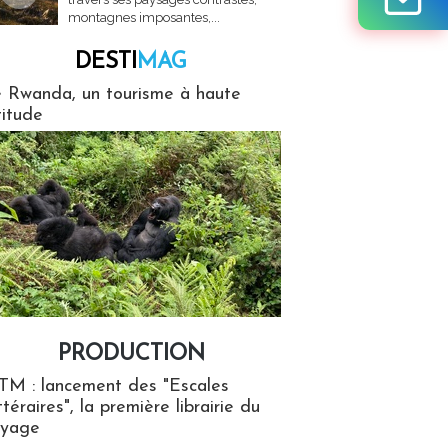
montagnes imposantes,...
DESTI
MAG
MAG
 Rwanda, un tourisme à haute
titude
PRODUCTION
ion
TM : lancement des "Escales
ttéraires", la première librairie du
oyage