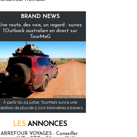
BRAND NEWS
Une route, des voix, un regard : suivez
l’Outback australien en direct sur
TourMaG
À partir du 24 juillet, TourMaG suivra une
pédition de plus de 5 000 kilomètres à travers...
LES
ANNONCES
ARREFOUR VOYAGES - Conseiller