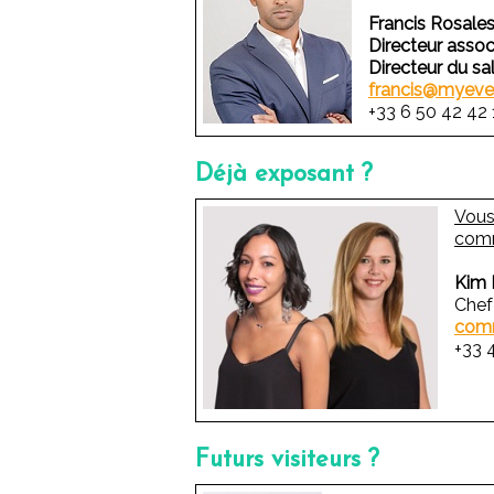
Francis Rosale
Directeur asso
Directeur du sa
francis@myeve
+33 6 50 42 42 
Déjà exposant ?
Vous
comm
Kim 
Chef
comm
+33 
Futurs visiteurs ?